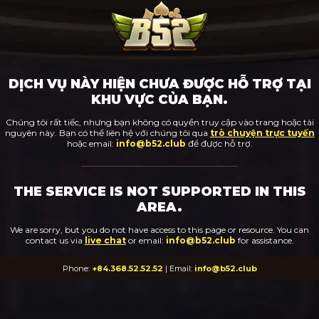
DỊCH VỤ NÀY HIỆN CHƯA ĐƯỢC HỖ TRỢ TẠI
KHU VỰC CỦA BẠN.
Chúng tôi rất tiếc, nhưng bạn không có quyền truy cập vào trang hoặc tài
nguyên này. Bạn có thể liên hệ với chúng tôi qua
trò chuyện trực tuyến
hoặc email:
info@b52.club
để được hỗ trợ.
THE SERVICE IS NOT SUPPORTED IN THIS
AREA.
We are sorry, but you do not have access to this page or resource. You can
contact us via
live chat
or email:
info@b52.club
for assistance.
Phone:
+84.368.52.52.52
| Email:
info@b52.club