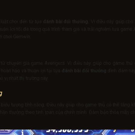
uật chơi đến từ tựa
đánh bài đổi thưởng.
Vì điều này giúp cho
uận lợi tối đa trong quá trình tham gia và trải nghiệm tựa gam
n chơi Gemwin.
ừ chuyên gia game Avengers. Vì điều này giúp cho game thủ c
 hoàn hảo và thuận lợi tại tựa
đánh bài đổi thưởng
đình đám này
ú vị nhất thị trường này.
g
ểu tượng tính năng. Điều này giúp cho game thủ có thể tăng kh
ần thưởng theo tính toán của chính mình. Đảm bảo thỏa mãn chí