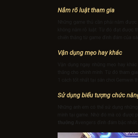
Nắm rõ luật tham gia
Những game thủ cần phải nắm được l
không nắm rõ luật. Từ đó đạt được th
chiến thắng từ game đình đám của sâ
Vận dụng mẹo hay khác
Vận dụng ngay những mẹo hay khác t
thắng cho chính mình. Từ đó tham gia
1 cách tốt nhất tại sân chơi Gemwin th
Sử dụng biểu tượng chức năn
Những anh em có thể sử dụng những bi
mình tại game. Nhờ đó mà có được ph
thưởng
Avengers đình đám bậc nhất.