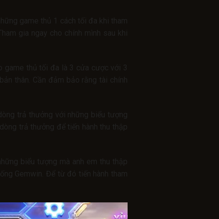
hững game thủ 1 cách tối đa khi tham
 Tham gia ngay cho chính mình sau khi
o game thủ tối đa là 3 cửa cược với 3
ản thân. Cần đảm bảo rằng tài chính
òng trả thưởng với những biểu tượng
dòng trả thưởng để tiến hành thu thập
t những biểu tượng mà anh em thu thập
thống Gemwin. Để từ đó tiến hành tham