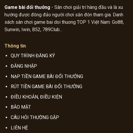
Game bài đổi thưởng
- Sân chơi giải trí hàng đầu và là xu
hướng được đông đảo người chơi săn đón tham gia. Danh
sách sân chơi game bai doi thuong TOP 1 Việt Nam: Go88,
Sunwin, Iwin, B52, 789Club...
Thông tin
QUY TRÌNH ĐĂNG KÝ
ĐĂNG NHẬP
NẠP TIỀN GAME BÀI ĐỔI THƯỞNG
RÚT TIỀN GAME BÀI ĐỔI THƯỞNG
ĐIỀU KHOẢN, ĐIỀU KIỆN
BẢO MẬT
CÂU HỎI THƯỜNG GẶP
LIÊN HỆ