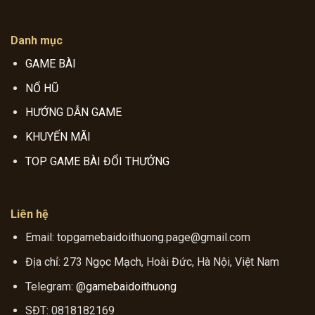
Danh mục
GAME BÀI
NỔ HŨ
HƯỚNG DẪN GAME
KHUYẾN MÃI
TOP GAME BÀI ĐỔI THƯỞNG
Liên hệ
Email:
topgamebaidoithuong.page@gmail.com
Địa chỉ:
273 Ngọc Mạch, Hoài Đức, Hà Nội, Việt Nam
Telegram:
@gamebaidoithuong
SĐT:
0818182169