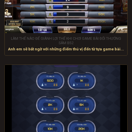
LÀM THẾ NÀO ĐỂ GIÀNH LỢI THẾ KHI CHƠI GAME BÀI ĐỔI THƯỞNG
SÂM B52
Anh em sẽ bất ngờ với những điểm thú vị đến từ tựa game bài...