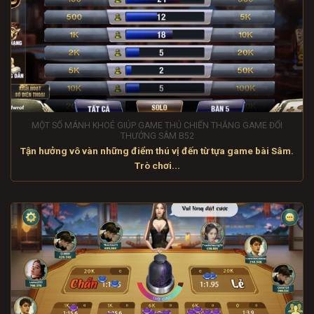
MỘT SỐ MÁNH KHOÉ GIÚP GAME THỦ CHIẾN THẮNG GAME ĐỔI
THƯỞNG SÂM B52
Tận hưởng vô vàn những điểm thú vị đến từ tựa game bài Sâm.
Trò chơi...