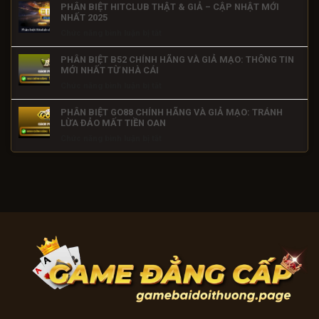
bài
PHÂN BIỆT HITCLUB THẬT & GIẢ – CẬP NHẬT MỚI
khuyến
Tiến
NHẤT 2025
mãi
Lên
ở
Chức năng bình luận bị tắt
khủng
luôn
Phân
nhất
thắng
biệt
PHÂN BIỆT B52 CHÍNH HÃNG VÀ GIẢ MẠO: THÔNG TIN
2026
với
Hitclub
MỚI NHẤT TỪ NHÀ CÁI
những
thật
ở
Chức năng bình luận bị tắt
mẹo
&
Phân
hay
giả
biệt
PHÂN BIỆT GO88 CHÍNH HÃNG VÀ GIẢ MẠO: TRÁNH
từ
–
B52
LỪA ĐẢO MẤT TIỀN OAN
thần
Cập
chính
bài
ở
Chức năng bình luận bị tắt
nhật
hãng
Phân
mới
và
biệt
nhất
giả
Go88
2025
mạo:
chính
Thông
hãng
tin
và
mới
giả
nhất
mạo:
từ
Tránh
nhà
lừa
cái
đảo
mất
tiền
oan