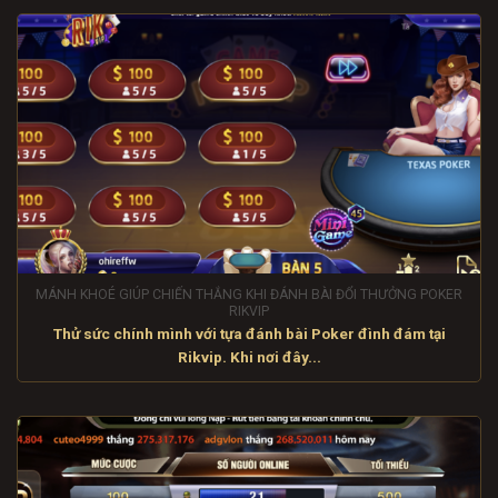
MÁNH KHOÉ GIÚP CHIẾN THẮNG KHI ĐÁNH BÀI ĐỔI THƯỞNG POKER
RIKVIP
Thử sức chính mình với tựa đánh bài Poker đình đám tại
Rikvip. Khi nơi đây...