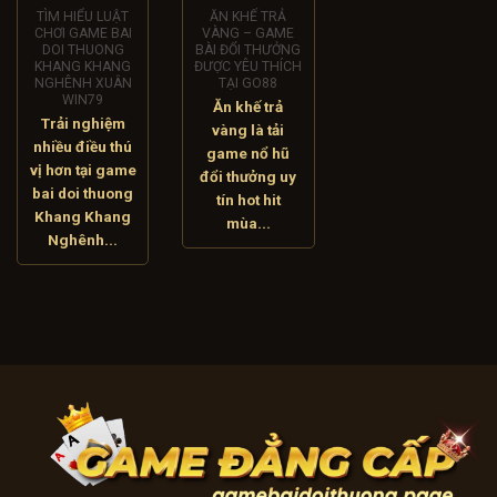
TÌM HIỂU LUẬT
ĂN KHẾ TRẢ
CHƠI GAME BAI
VÀNG – GAME
DOI THUONG
BÀI ĐỔI THƯỞNG
KHANG KHANG
ĐƯỢC YÊU THÍCH
NGHÊNH XUÂN
TẠI GO88
WIN79
Ăn khế trả
Trải nghiệm
vàng là tải
nhiều điều thú
game nổ hũ
vị hơn tại game
đổi thưởng uy
bai doi thuong
tín hot hit
Khang Khang
mùa...
Nghênh...