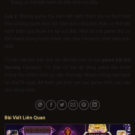
thắng có thể tiến hành rút tiền khỏi nơi đây.
Lưu ý
: Những game thủ nên tiến hành tham gia và thực hiện
theo những bước trên. Để đảm bảo rằng bản thân có thể tiến
hành tham gia thuận lợi tại nơi đây. Nhờ đó mà game thủ có
thể nhanh chóng hoàn thành ván chơi Fantastic đình đám bậc
nhất.
Từ bài viết bên trên anh em đã hiểu hơn về tựa
game bài đổi
thưởng
Fantastic. Từ đấy có thể dễ dàng giành lấy chiến
thắng cho chính mình tại sân chơi này. Nhanh chóng tiến hành
tai Win79 ngay để tham gia trọn vẹn tựa game đỉnh cao này
cho riêng mình.
Bài Viết Liên Quan