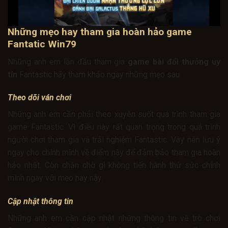
Những mẹo hay tham gia hoàn hảo game
Fantatic Win79
Những anh em lần đầu tham gia
game bài đổi thưởng uy
tín
Fantastic hãy tham khảo ngay những mẹo sau.
Theo dõi ván chơi
Những anh em cần phải theo xuyên suốt quá trình tham gia
game Fantastic. Vì điều này rất quan trọng trong quá trình
người chơi tham gia và trải nghiệm Fantastic. Vây nên lưu ý
ngay cho chính mình về điểm này để đảm bảo tham gia hoàn
hảo nhất. Còn chần chờ gì không tiến hành thử sức chính
mình ngay với mẹo hay này.
Cập nhật thông tin
Những anh em cần cập nhật những thông tin về trò chơi