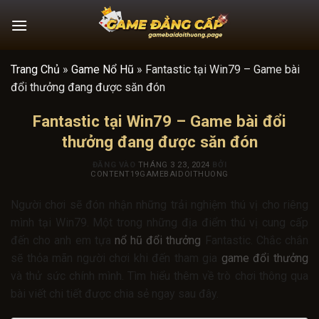
Bỏ
qua
nội
dung
Trang Chủ
»
Game Nổ Hũ
»
Fantastic tại Win79 – Game bài
đổi thưởng đang được săn đón
Fantastic tại Win79 – Game bài đổi
thưởng đang được săn đón
ĐĂNG VÀO
THÁNG 3 23, 2024
BỞI
CONTENT19GAMEBAIDOITHUONG
Người chơi sẽ đón nhận những trải nghiệm thú vị cho riêng
mình tại Win79. Một trong những địa điểm thú vị cung cấp
đến cho anh em tựa
nổ hũ đổi thưởng
Fantastic. Chắc chắn
sẽ thỏa mãn người chơi khi đến tham gia
game đổi thưởng
và thử sức chính mình. Tìm hiểu thêm về trò chơi thông qua
bài viết chi tiết được chia sẻ ngay sau đây.