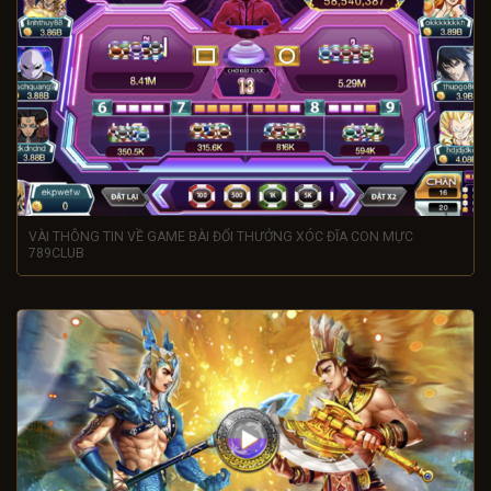
VÀI THÔNG TIN VỀ GAME BÀI ĐỔI THƯỞNG XÓC ĐĨA CON MỰC
789CLUB