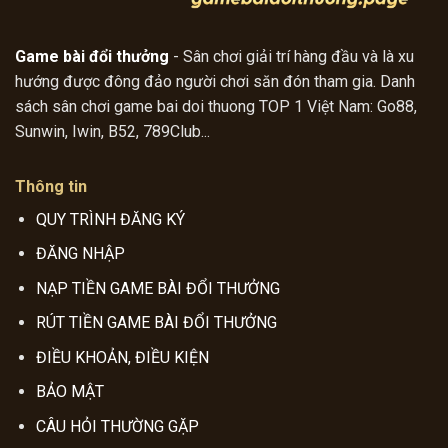
Game bài đổi thưởng
- Sân chơi giải trí hàng đầu và là xu
hướng được đông đảo người chơi săn đón tham gia. Danh
sách sân chơi game bai doi thuong TOP 1 Việt Nam: Go88,
Sunwin, Iwin, B52, 789Club...
Thông tin
QUY TRÌNH ĐĂNG KÝ
ĐĂNG NHẬP
NẠP TIỀN GAME BÀI ĐỔI THƯỞNG
RÚT TIỀN GAME BÀI ĐỔI THƯỞNG
ĐIỀU KHOẢN, ĐIỀU KIỆN
BẢO MẬT
CÂU HỎI THƯỜNG GẶP