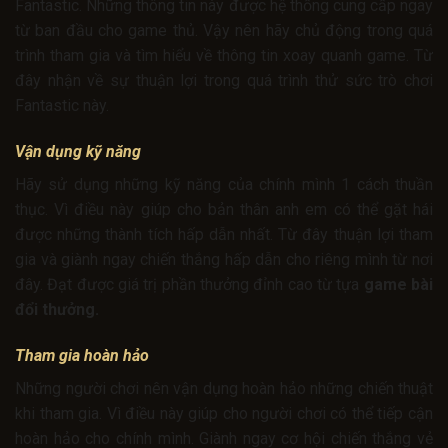
Fantastic. Những thông tin này được hệ thống cung cấp ngay
từ ban đầu cho game thủ. Vậy nên hãy chủ động trong quá
trình tham gia và tìm hiểu về thông tin xoay quanh game. Từ
đây nhận về sự thuận lợi trong quá trình thử sức trò chơi
Fantastic này.
Vận dụng kỹ năng
Hãy sử dụng những kỹ năng của chính mình 1 cách thuần
thục. Vì điều này giúp cho bản thân anh em có thể gặt hái
được những thành tích hấp dẫn nhất. Từ đây thuận lợi tham
gia và giành ngay chiến thắng hấp dẫn cho riêng mình từ nơi
đây. Đạt được giá trị phần thưởng đỉnh cao từ tựa
game bài
đổi thưởng.
Tham gia hoàn hảo
Những người chơi nên vận dụng hoàn hảo những chiến thuật
khi tham gia. Vì điều này giúp cho người chơi có thể tiếp cận
hoàn hảo cho chính mình. Giành ngay cơ hội chiến thắng vẻ