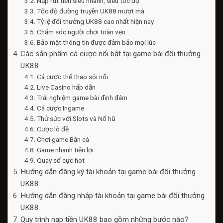
Nạp rút tiền siêu nhanh, siêu tốc độ
Tốc độ đường truyền UK88 mượt mà
Tỷ lệ đổi thưởng UK88 cao nhất hiện nay
Chăm sóc người chơi toàn vẹn
Bảo mật thông tin được đảm bảo mọi lúc
Các sản phẩm cá cược nổi bật tại game bài đổi thưởng
UK88
Cá cược thể thao sôi nổi
Live Casino hấp dẫn
Trải nghiệm game bài đình đám
Cá cược Ingame
Thử sức với Slots và Nổ hũ
Cược lô đề
Chơi game Bắn cá
Game nhanh tiện lợi
Quay số cực hot
Hướng dẫn đăng ký tài khoản tại game bài đổi thưởng
UK88
Hướng dẫn đăng nhập tài khoản tại game bài đổi thưởng
UK88
Quy trình nạp tiền UK88 bao gồm những bước nào?