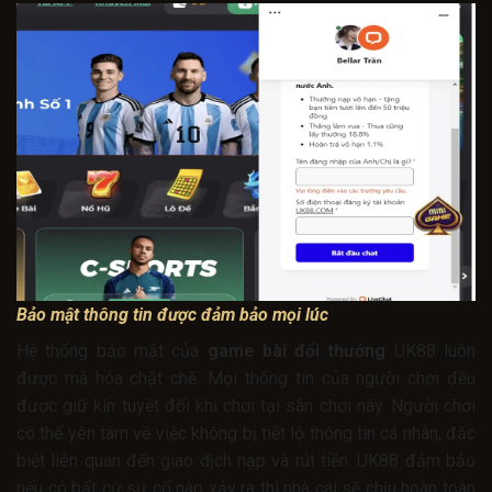
Bảo mật thông tin được đảm bảo mọi lúc
Hệ thống bảo mật của
game bài đổi thưởng
UK88 luôn
được mã hóa chặt chẽ. Mọi thông tin của người chơi đều
được giữ kín tuyệt đối khi chơi tại sân chơi này. Người chơi
có thể yên tâm về việc không bị tiết lộ thông tin cá nhân, đặc
biệt liên quan đến giao dịch nạp và rút tiền. UK88 đảm bảo
nếu có bất cứ sự cố nào xảy ra thì nhà cái sẽ chịu hoàn toàn