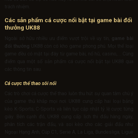
trách nhiệm.
Các sản phẩm cá cược nổi bật tại game bài đổi
thưởng UK88
Ngoài sở hữu nhiều ưu điểm vượt trội về uy tín,
game bài
đổi thưởng
UK88 còn có kho game phong phú. Mọi thể loại
game đều có mặt tại đây từ game bài, nổ hũ, casino,…. Cùng
điểm qua một số sản phẩm cá cược nổi bật tại UK88 qua
các thông tin sau.
Cá cược thể thao sôi nổi
Các trò chơi cá cược thể thao luôn thu hút sự quan tâm chú ý
của game thủ khắp mọi nơi. UK88 cung cấp hai loại bảng
kèo K-Sports; C-Sports và liên tục cập nhật tỷ lệ cược từng
giây. Bên cạnh đó, UK88 cung cấp lịch thi đấu hàng ngày,
phân tích các trận đấu, và soi kèo cho các giải đấu như
Ngoại Hạng Anh, Cúp C1, Serie A, La Liga, Bundesliga, Ligue