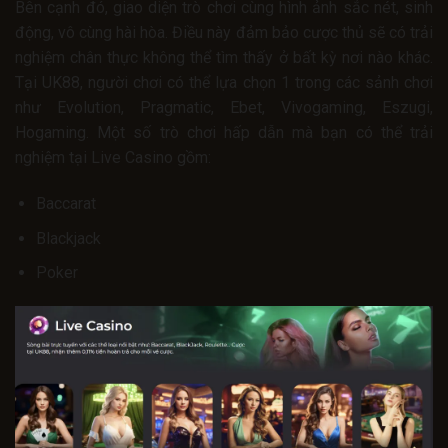
Bên cạnh đó, giao diện trò chơi cùng hình ảnh sắc nét, sinh
động, vô cùng hài hòa. Điều này đảm bảo cược thủ sẽ có trải
nghiệm chân thực không thể tìm thấy ở bất kỳ nơi nào khác.
Tại UK88, người chơi có thể lựa chọn 1 trong các sảnh chơi
như Evolution, Pragmatic, Ebet, Vivogaming, Eszugi,
Hogaming. Một số trò chơi hấp dẫn mà bạn có thể trải
nghiệm tại Live Casino gồm:
Baccarat
Blackjack
Poker