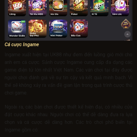
Cá cược Ingame
Ingame xuất hiện tại UK88 như đem đến luồng gió mới cho
anh em cá cược. Sảnh cược Ingame cung cấp đa dạng các
game điện tử lớn nhất Việt Nam. Các ván chơi tại đây được
người chơi đánh giá về sự tin cậy và kết quả minh bạch. Vì
thế sẽ không xảy ra vấn đề gian lận trong quá trình cược thủ
chơi game.
Ngoài ra, các bàn chơi được thiết kế hiện đại, có nhiều cửa
đặt cược khác nhau. Người chơi có thể dễ dàng đưa ra lựa
chọn và cá cược dễ dàng hơn. Các trò chơi phổ biến tại
Ingame gồm có: