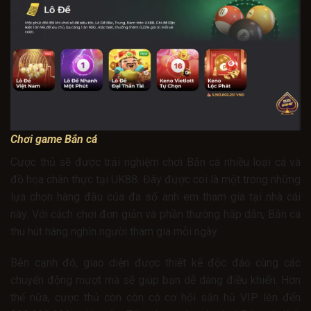
Chơi game Bắn cá
Cược thủ sẽ được trải nghiệm chơi Bắn cá nhiều loại cá và
đồ họa chân thực tại UK88. Đây được coi là một trong những
lựa chọn hàng đầu của đa số anh em tham gia tại nhà cái
này. Với cách chơi đơn giản và phần thưởng hấp dẫn, Bắn cá
thu hút hàng nghìn người tham gia mỗi ngày.
Bên cạnh đó, giao diện được thiết kế độc đáo cùng các
chuyển động mượt mà sẽ giúp bạn dễ dàng điều khiển. Hơn
thế nữa, cược thủ còn còn có cơ hội săn hũ VIP lên đến