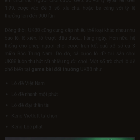
em thích thú. Người chơi cược đề 2 số với tỷ lệ ăn lên đến
1:99, cược vào đề 3 số, xỉu chủ, hoặc ba càng với tỷ lệ
thưởng lên đến 900 lần.
Đồng thời, UK88 cũng cung cấp nhiều thể loại khác nhau như
bao lô, lô xiên, lô trượt, đầu đuôi,… hàng ngày. Hơn nữa, hệ
thống cho phép người chơi cược trên kết quả xổ số cả 3
miền Bắc Trung Nam. Do đó, cá cược lô đề tại sân chơi
UK88 luôn thu hút rất nhiều người chơi. Một số trò chơi lô đề
phổ biến tại
game bài đổi thưởng
UK88 như:
Lô đề Việt Nam
Lô đề nhanh một phút
Lô đề đại thần tài
Keno Vietlott tự chọn
Keno Lộc phát