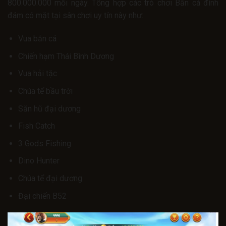
800.000.000 mỗi ngày. Tổng hợp các trò chơi Bắn cá đình
đám có mặt tại sân chơi uy tín này như:
Vua bắn cá
Chiến hạm Thái Bình Dương
Vua hải tặc
Chúa tể bầu trời
Săn hũ đại dương
Fish Catch
3 Gods Fishing
Dino Hunter
Chúa tể đại dương
Đại chiến B52