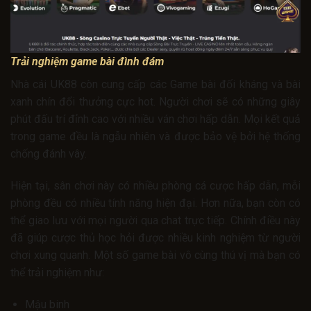
Trải nghiệm game bài đình đám
Nhà cái UK88 còn cung cấp các Game bài đối kháng và bài
xanh chín đổi thưởng cực hot. Người chơi sẽ có những giây
phút đấu trí đỉnh cao với nhiều ván chơi hấp dẫn. Mọi kết quả
trong game đều là ngẫu nhiên và được bảo vệ bởi hệ thống
chống đánh vây.
Hiện tại, sân chơi này có nhiều phòng cá cược hấp dẫn, mỗi
phòng đều có nhiều tính năng hiện đại. Hơn nữa, bạn còn có
thể giao lưu với mọi người qua chat trực tiếp. Chính điều này
đã giúp cược thủ học hỏi được nhiều kinh nghiệm từ người
chơi xung quanh. Một số game bài vô cùng thú vị mà bạn có
thể trải nghiệm như:
Mậu binh