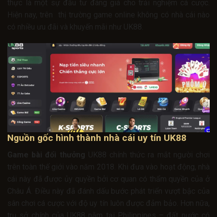
thực là một sự đầu tư đáng giá cho trải nghiệm cá cược.
Hiện nay, trên thị trường game online không có nhà cái nào
có nhiều ưu đãi và khuyến mãi như UK88.
Nguồn gốc hình thành nhà cái uy tín UK88
Game bài đổi thưởng
UK88 chính thức ra mắt người chơi
trên toàn thế giới vào năm 2018. Khi đưa vào hoạt động, nhà
cái này đã được ủy quyền bởi cơ quan có thẩm quyền của ở
Châu Á. Điều này đã đánh dấu bước phát triển vượt bậc của
sân chơi cá cược với độ uy tín luôn được đảm bảo. Hơn nữa,
trụ sở chính của UK88 nằm tại Philippines – đất nước có