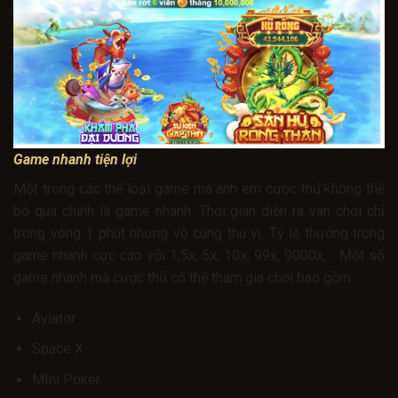
Game nhanh tiện lợi
Một trong các thể loại game mà anh em cược thủ không thể
bỏ qua chính là game nhanh. Thời gian diễn ra ván chơi chỉ
trong vòng 1 phút nhưng vô cùng thú vị. Tỷ lệ thưởng trong
game nhanh cực cao với 1,5x; 5x; 10x; 99x, 9000x,… Một số
game nhanh mà cược thủ có thể tham gia chơi bao gồm:
Aviator
Space X
MIni Poker