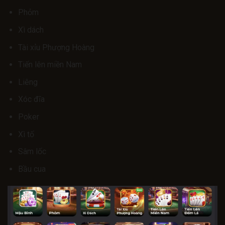
Phỏm
Xì dách
Tài xỉu Phượng Hoàng
Tiến lên miền Nam
Liêng
Xóc đĩa
Poker
Xì tố
Sâm lốc
Bầu cua