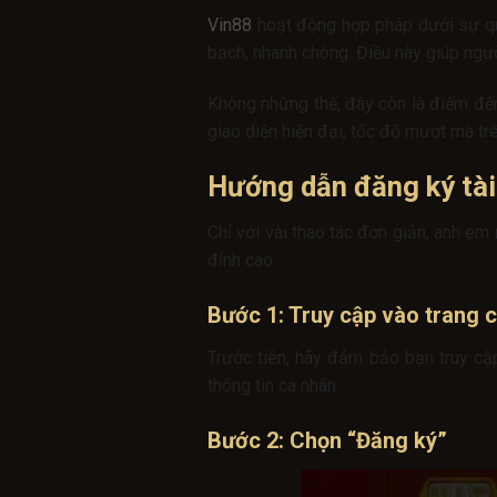
Vin88
hoạt động hợp pháp dưới sự quả
bạch, nhanh chóng. Điều này giúp ngườ
Không những thế, đây còn là điểm đến 
giao diện hiện đại, tốc độ mượt mà tr
Hướng dẫn đăng ký tà
Chỉ với vài thao tác đơn giản, anh em
đỉnh cao:
Bước 1: Truy cập vào trang 
Trước tiên, hãy đảm bảo bạn truy c
thông tin cá nhân.
Bước 2: Chọn “Đăng ký”