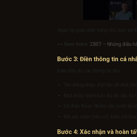
Ngay tại giao diện trang chủ, bạn sẽ 
>> Xem thêm:
ZBET – Những điều hấ
Bước 3: Điền thông tin cá nh
Điền đầy đủ các thông tin như:
Tên đăng nhập: Đặt tên dễ nhớ, khô
Mật khẩu: Đảm bảo đủ độ dài, ký 
Số điện thoại: Nhằm xác minh tài kh
Mã xác nhận (nếu có): Điền mã khu
Bước 4: Xác nhận và hoàn tấ