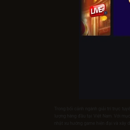
Trong bối cảnh ngành giải trí trực tuy
lượng hàng đầu tại Việt Nam. Với mục
nhật xu hướng game hiện đại và xây dự