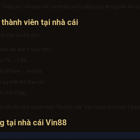
ấn “Đăng ký” để hoàn tất. Hệ thống sẽ tự động gửi thông báo khi t
thành viên tại nhà cái
g trình ưu đãi như:
tiên lên đến 3 triệu VND.
từ 1% – 1.5%.
úng iPhone – xe máy.
 sự kiện thể thao lớn.
t (VIP Club).
heo dõi thường xuyên mục “Khuyến mãi” trên trang chủ hoặc Fanpa
 tại nhà cái Vin88