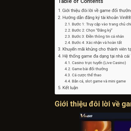
Table of Contents
Giới thiệu đôi lời về game đổi thưở
Hướng dẫn đăng ký tài khoản Vin8
Bước 1: Truy cập vào trang chủ ch
Bước 2: Chọn “Đăng ký”
Bước 3: Điền thông tin cá nhân
Bước 4: Xác nhận và hoàn tất
Khuyến mãi khủng cho thành viên tạ
Hệ thống game đa dạng tại nhà cái
Casino trực tuyến (Live Casino)
Game bài đổi thưởng
Cá cược thể thao
Bắn cá, slot game và mini game
Kết luận
Giới thiệu đôi lời về 