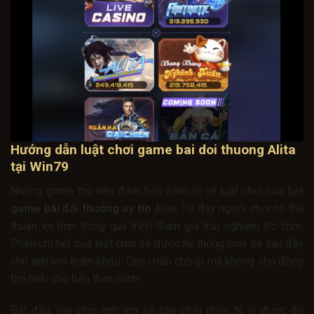
Hướng dẫn luật chơi game bai doi thuong Alita
tại Win79
Những game thủ nên đảm bảo nắm rõ về luật chơi của tựa
game bài đổi thưởng uy tín
Alita. Từ đây người chơi có thể
thuận lợi hơn trong quá trình tham gia trải nghiệm trò chơi.
Phần chi tiết của luật chơi sẽ được hệ thống chia sẻ sau đây
cho anh em tham khảo. Còn chần chờ gì mà không chủ động
tìm hiểu cho bản thân mình.
Bắt đầu ván chơi anh em sẽ cần phải chọn tỷ lệ được để