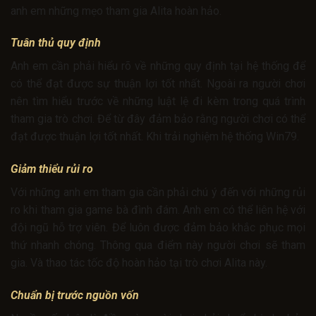
anh em những mẹo tham gia Alita hoàn hảo.
Tuân thủ quy định
Anh em cần phải hiểu rõ về những quy định tại hệ thống để
có thể đạt được sự thuận lợi tốt nhất. Ngoài ra người chơi
nên tìm hiểu trước về những luật lệ đi kèm trong quá trình
tham gia trò chơi. Để từ đây đảm bảo rằng người chơi có thể
đạt được thuận lợi tốt nhất. Khi trải nghiệm hệ thống Win79.
Giảm thiểu rủi ro
Với những anh em tham gia cần phải chú ý đến với những rủi
ro khi tham gia game bà đình đám. Anh em có thể liên hệ với
đội ngũ hỗ trợ viên. Để luôn được đảm bảo khắc phục mọi
thứ nhanh chóng. Thông qua điểm này người chơi sẽ tham
gia. Và thao tác tốc độ hoàn hảo tại trò chơi Alita này.
Chuẩn bị trước nguồn vốn