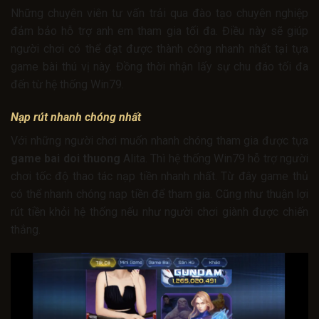
Những chuyên viên tư vấn trải qua đào tạo chuyên nghiệp
đảm bảo hỗ trợ anh em tham gia tối đa. Điều này sẽ giúp
người chơi có thể đạt được thành công nhanh nhất tại tựa
game bài thú vị này. Đồng thời nhận lấy sự chu đáo tối đa
đến từ hệ thống Win79.
Nạp rút nhanh chóng nhất
Với những người chơi muốn nhanh chóng tham gia được tựa
game bai doi thuong
Alita. Thì hệ thống Win79 hỗ trợ người
chơi tốc độ thao tác nạp tiền nhanh nhất. Từ đây game thủ
có thể nhanh chóng nạp tiền để tham gia. Cũng như thuận lợi
rút tiền khỏi hệ thống nếu như người chơi giành được chiến
thắng.