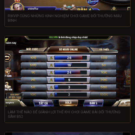
RIKVIP CÙNG NHỮNG KINH NGHIỆM CHƠI GAME ĐỔI THƯỞNG MẬU
BINH
LÀM THẾ NÀO ĐỂ GIÀNH LỢI THẾ KHI CHƠI GAME BÀI ĐỔI THƯỞNG
SÂM B52