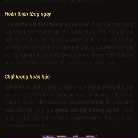
Hoàn thiện từng ngày
Tựa
game bài đổi thưởng uy tín
Chắn được Gemwin nâng
cấp mỗi ngày. Nhằm giúp cho game thủ có thể nhận về trải
nghiệm tốt nhất trên thị trường game online hiện nay. Từ đây
có thể thỏa mãn tối đa cho game thủ trong quá trình tham gia
và trải nghiệm thú vị nhất. Đến ngay với Gemwin để nhận về
nhiều điểm đỉnh cao khác chỉ có tại tại địa điểm này.
Chất lượng hoàn hảo
Hơn thế nữa chất lượng từ Gemwin là 1 điều không thể bàn
cãi. Với nét hấp dẫn và đỉnh cao được nhiều game thủ đánh
giá cực kỳ cao. Nên đảm bảo sân chơi Gemwin là 1 địa điểm
hoàn hảo để tham gia
game bài đổi thưởng uy tín.
Chắc
chắn có thể thỏa mãn tối đa cho người chơi khi tham gia thỏa
sức cho chính mình.