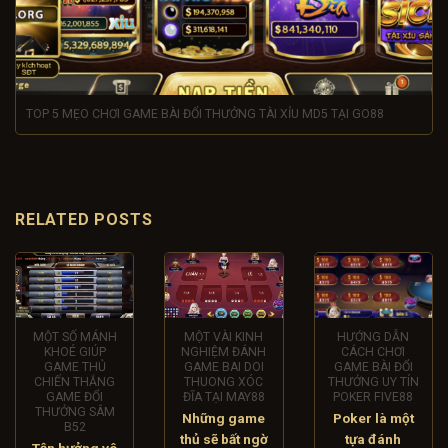
TOP 5 MẸO CHƠI GAME BÀI ĐỔI THƯỞNG TÀI XỈU MD5 TẠI GO88
RELATED POSTS
MỘT SỐ MÁNH
MỘT VÀI KINH
HƯỚNG DẪN
KHOÉ GIÚP
NGHIỆM ĐÁNH
CÁCH CHƠI
GAME THỦ
GAME BAI DOI
GAME BÀI ĐỔI
CHIẾN THẮNG
THUONG XÓC
THƯỞNG UY TÍN
GAME ĐỔI
ĐĨA TẠI MAY88
POKER FIVE88
THƯỞNG SÂM
Những game
Poker là một
B52
thủ sẽ bất ngờ
tựa đánh
Tận hưởng vô