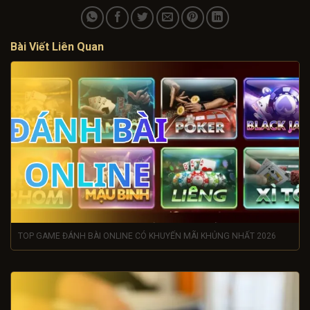
Bài Viết Liên Quan
TOP GAME ĐÁNH BÀI ONLINE CÓ KHUYẾN MÃI KHỦNG NHẤT 2026