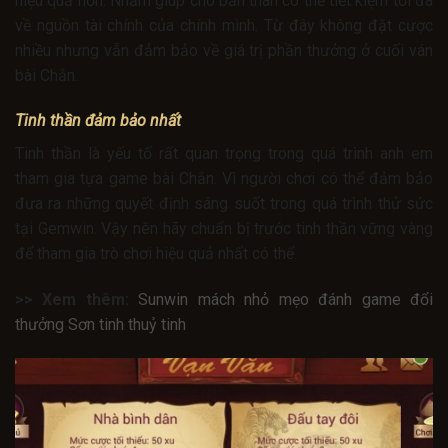
hiệu quả hơn. Nhằm giúp cho bản thân có thể tiết kiệm tối đa
về nguồn tài chính của chính mình. Từ đây không đặt cược
nhiều nhưng vẫn đảm bảo về giá trị phần thưởng ở cuối ván
bài Chắn.
Tinh thần đảm bảo nhất
Tinh thần là yếu tố rất quan trọng trong quá trình anh em
tham gia tựa game bài Chắn. Vì người chơi có thể đảm bảo
đưa ra những quyết định sáng suốt trong quá trình thử sức
tại Gemwin. Vậy nên hãy chuẩn bị trước tinh thần vững vàng
để tham gia trò chơi hiệu quả nhất có thể.
>> Xem thêm:
Sunwin mách nhỏ mẹo đánh game đổi
thưởng Sơn tinh thuỷ tinh