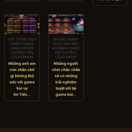
THỦ THUẬT GIÚP
NHỮNG MÁNH
CHIẾN THẮNG
KHOÉ NÊN BIẾT
GAME BÀI ĐỔI
KHI ĐÁNH GAME
THƯỞNG TIẾN
ĐỔI THƯỞNG
LÊN GEMWIN
LIÊNG RIKVIP
Những anh em
Những người
còn chần chờ
chơi chắc chắn
gì không thử
sẽ có những
sức với game
trải nghiệm
bài uy
tuyệt vời tại
tín Tiến...
game bài...