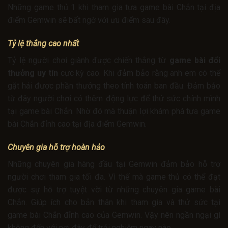
Những game thủ 1 khi tham gia tựa game bài Chắn tại địa
điểm Gemwin sẽ bất ngờ với ưu điểm sau đây.
Tỷ lệ thắng cao nhất
Tỷ lệ người chơi giành được chiến thắng từ
game bài đổi
thưởng uy tín
cực kỳ cao. Khi đảm bảo rằng anh em có thể
gặt hái được phần thưởng theo tính toán ban đầu. Đảm bảo
từ đây người chơi có thêm động lực để thử sức chính mình
tại game bài Chắn. Nhờ đó mà thuận lợi khám phá tựa game
bài Chắn đỉnh cao tại địa điểm Gemwin.
Chuyên gia hỗ trợ hoàn hảo
Những chuyên gia hàng đầu tại Gemwin đảm bảo hỗ trợ
người chơi tham gia tối đa. Vì thế mà game thủ có thể đạt
được sự hỗ trợ tuyệt vời từ những chuyên gia game bài
Chắn. Giúp ích cho bản thân khi tham gia và thử sức tại
game bài Chắn đỉnh cao của Gemwin. Vậy nên ngần ngại gì
không đến với nơi đây để trải nghiệm ngay nào.