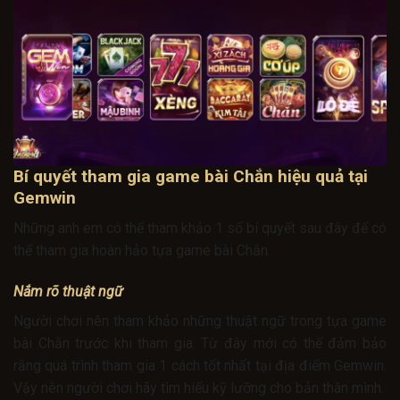
Bí quyết tham gia game bài Chắn hiệu quả tại
Gemwin
Những anh em có thể tham khảo 1 số bí quyết sau đây để có
thể tham gia hoàn hảo tựa game bài Chắn.
Nắm rõ thuật ngữ
Người chơi nên tham khảo những thuật ngữ trong tựa game
bài Chắn trước khi tham gia. Từ đây mới có thể đảm bảo
rằng quá trình tham gia 1 cách tốt nhất tại địa điểm Gemwin.
Vậy nên người chơi hãy tìm hiểu kỹ lưỡng cho bản thân mình.