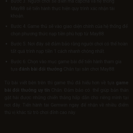
Bước 3: Người chơi sẽ điền mã capcha và hệ thống
May88 sẽ tiến hành thực hiện quy trình xác nhận tài
khoản.
Bước 4: Game thủ sẽ vào giao diện chính của hệ thống để
chọn phương thức nạp tiền phù hợp từ May88.
Bước 5: Nơi đây sẽ đảm bảo rằng người chơi có thể hoàn
tất quá trình nạp tiền 1 cách nhanh chóng nhất.
Bước 6: Chọn vào mục game bài để tiến hành tham gia
tựa
đánh bài đổi thưởng
Chắn tại sân chơi May88.
Từ bài viết bên trên thì game thủ đã hiểu hơn về tựa
game
bài đổi thưởng uy tín
Chắn. Đảm bảo có thể giúp bản thân
gặt hái được những chiến thắng hấp dẫn cho riêng mình tại
nơi đây. Tiến hành tai Gemwin ngay để nhận về nhiều điểm
thú vị khác từ trò chơi đỉnh cao này.