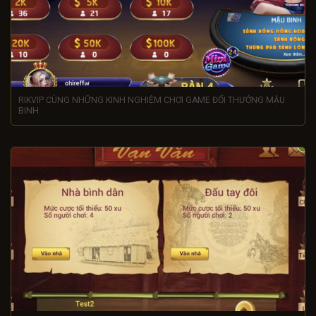
RIKVIP CÙNG NHỮNG KINH NGHIỆM CHƠI GAME ĐỔI THƯỞNG MẬU
BINH