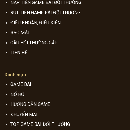
NẠP TIỀN GAME BÀI ĐỔI THƯỞNG
RÚT TIỀN GAME BÀI ĐỔI THƯỞNG
ĐIỀU KHOẢN, ĐIỀU KIỆN
BẢO MẬT
CÂU HỎI THƯỜNG GẶP
LIÊN HỆ
Danh mục
GAME BÀI
NỔ HŨ
HƯỚNG DẪN GAME
KHUYẾN MÃI
TOP GAME BÀI ĐỔI THƯỞNG