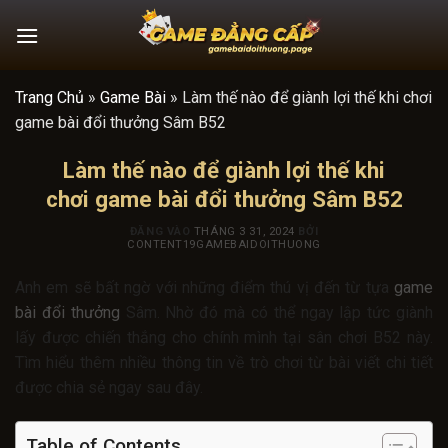
Bỏ
qua
nội
dung
Trang Chủ
»
Game Bài
»
Làm thế nào để giành lợi thế khi chơi
game bài đổi thưởng Sâm B52
Làm thế nào để giành lợi thế khi
chơi game bài đổi thưởng Sâm B52
ĐĂNG VÀO
THÁNG 3 31, 2024
BỞI
CONTENT19GAMEBAIDOITHUONG
Anh em sẽ bất ngờ với những điểm thú vị đến từ tựa
game
bài đổi thưởng
Sâm. Nhờ đó mà có thể ngay lập tức giành
lấy được chiến thắng cho chính mình tại sân chơi B52 này.
Tìm hiểu thêm nhiều thông tin về trò chơi từ bài viết chi tiết
được chia sẻ ngay sau đây.
Table of Contents