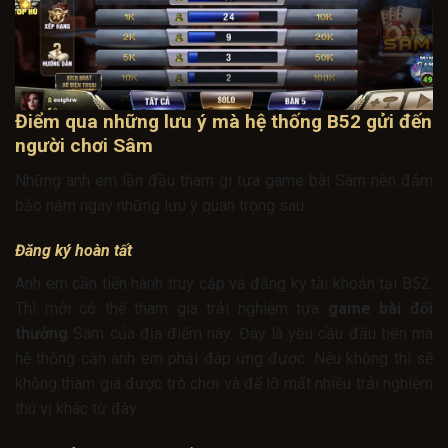
Điểm qua những lưu ý mà hệ thống B52 gửi đến
người chơi Sâm
Những anh em lần đầu tham gi tựa game bài Sâm nên đảm
bảo nắm ngay những lưu ý quan trọng sau.
Đăng ký hoàn tất
Anh em cần tiến hành truy cập và đăng ký tài khoản tại B52.
Thì mới có thể tham gia trải nghiệm tựa
game bài đổi
thưởng
Sâm của địa điểm này. Đây là yêu cầu đầu tiên mà
hệ thống cần anh em phải đáp ứng được. Nếu không thì sẽ
không tham gia được trò chơi và để lỡ mất nhiều trải nghiệm
thú vị khác từ đây.