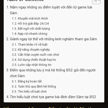
Nắm ngay những ưu điểm tuyệt vời đến từ game bài
Sâm
Khuyến mãi kích thích
Hỗ trợ giải đáp 24/24
Bất ngờ với chất lượng
Nạp rút nhanh chóng
Giành ngay lợi thế với những kinh nghiệm tham gia Sâm
Tham khảo rõ về luật
Kỹ năng chuyên nghiệp
Cẩn thận xuyên suốt ván chơi
Sử dụng chiến thuật hay ho
Luôn cập nhật thông tin
Điểm qua những lưu ý mà hệ thống B52 gửi đến người
chơi Sâm
Đăng ký hoàn tất
Tuân thủ quy định hệ thống
Tìm hiểu về luật chơi
Tìm hiểu luật chơi tựa game bài đình đám Sâm tại B52