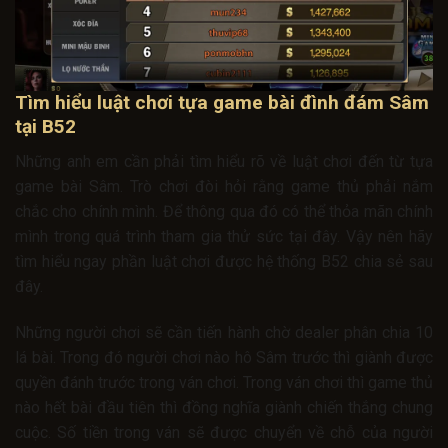
Tìm hiểu luật chơi tựa game bài đình đám Sâm
tại B52
Những anh em cần phải tìm hiểu rõ về luật chơi đến từ tựa
game bài Sâm. Trò chơi đòi hỏi rằng game thủ phải nắm
chắc cho chính mình. Để thông qua đó có thể thỏa mãn chính
mình trong quá trình tham gia thử sức tại đây. Vậy nên hãy
tìm hiểu ngay phần luật chơi được hệ thống B52 chia sẻ sau
đây.
Những người chơi sẽ cần tiến hành chờ dealer phân chia 10
lá bài. Trong đó người chơi nào hô Sâm trước thì giành được
quyền đánh trước trong ván chơi. Trong ván chơi thì game thủ
nào hết bài đầu tiên thì đồng nghĩa giành chiến thắng chung
cuộc. Số tiền trong ván sẽ được chuyển về chỗ của người