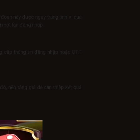
 đoạn này được ngụy trang tinh vi qua
u một lần đăng nhập.
g cấp thông tin đăng nhập hoặc OTP,
đó, nền tảng giả dễ can thiệp kết quả