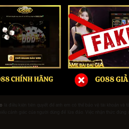
ạo
là điều kiện tiên quyết để anh em có thể bảo vệ tài khoản và t
iếu cảnh giác của người dùng để lừa đảo. Việc nhận thức đúng s