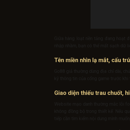
Giữa hàng loạt nền tảng đang hoạt 
nhập nhầm, bạn có thể mất sạch dữ liệ
Tên miền nhìn lạ mắt, cấu tr
Go88 giả thường dùng địa chỉ dài, chứ
kỹ thông tin của cổng game trước khi 
Giao diện thiếu trau chuốt, hiể
Website mạo danh thường mắc lỗi font,
không đồng bộ trong thiết kế. Nếu q
tiếp cần tìm kiếm nội dung mình muốn,