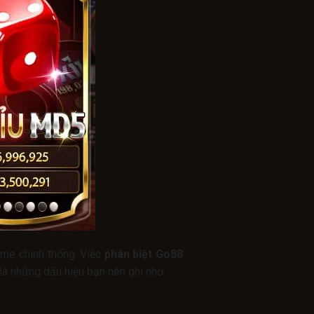
ame chính thống. Việc
phân biệt Go88
là những dấu hiệu bạn nên ghi nhớ.