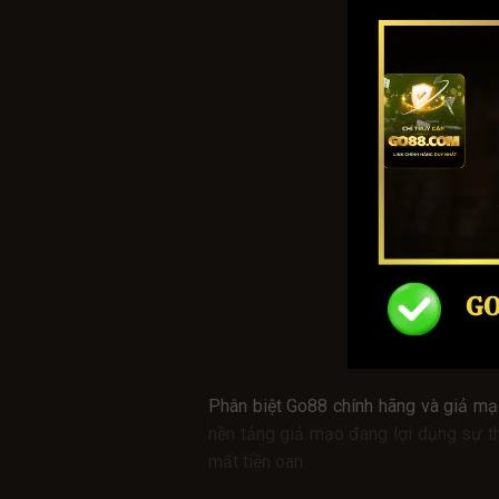
Phân biệt Go88 chính hãng và giả m
nền tảng giả mạo đang lợi dụng sự th
mất tiền oan.