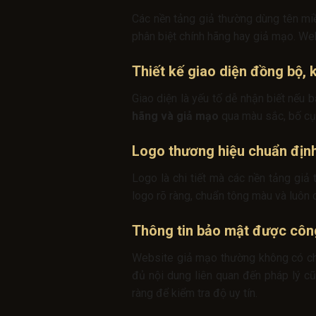
Các nền tảng giả thường dùng tên miề
phân biệt chính hãng hay giả mạo. Webs
Thiết kế giao diện đồng bộ, k
Giao diện là yếu tố dễ nhận biết nếu 
hãng và giả mạo
qua màu sắc, bố cục 
Logo thương hiệu chuẩn định
Logo là chi tiết mà các nền tảng giả t
logo rõ ràng, chuẩn tông màu và luôn c
Thông tin bảo mật được côn
Website giả mạo thường không có chính
đủ nội dung liên quan đến pháp lý cũ
ràng để kiểm tra độ uy tín.