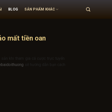
I
BLOG
SẢN PHẨM KHÁC
ảo mất tiền oan
 sản khi tham gia cá cược trực tuyến.
baidoithuong
sẽ hướng dẫn bạn cách