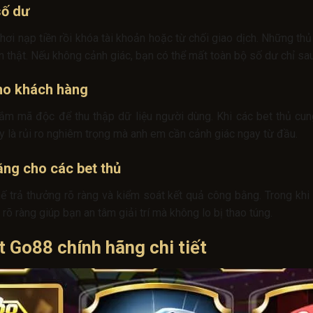
số dư
i nạp tiền rồi khóa tài khoản hoặc từ chối giao dịch. Những thủ
n thật. Nếu không cảnh giác, bạn có thể mất toàn bộ số dư chỉ sa
cho khách hàng
ắm mã độc để thu thập dữ liệu người dùng. Khi các bet thủ cun
Đây là rủi ro nghiêm trọng mà anh em cần cảnh giác ngay từ đầu.
ng cho các bet thủ
 trả thưởng rõ ràng và kiểm soát kết quả công bằng. Trong khi 
 rõ ràng giúp bạn an tâm giải trí mà không lo bị thao túng.
t Go88 chính hãng chi tiết