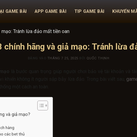
ẠI GAME BÀI
APP GAME BÀI
TIP GAME BÀI
KHUYẾN MÃ
 mạo: Tránh lừa đảo mất tiền oan
 chính hãng và giả mạo: Tránh lừa đ
ĐĂNG VÀO
THÁNG 7 25, 2025
BỞI
QUỐC THỊNH
ả mạo
là bước quan trọng giúp người chơi bảo vệ tài khoản và tài
 vi khiến không ít người sập bẫy lừa đảo. Trong bài viết sau,
game
thống một cách an toàn.
ãng và giả mạo?
ách hàng
o các bet thủ