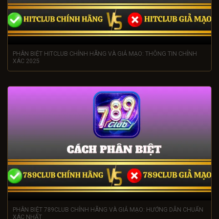
PHÂN BIỆT HITCLUB CHÍNH HÃNG VÀ GIẢ MẠO: THÔNG TIN CHÍNH
XÁC 2025
PHÂN BIỆT 789CLUB CHÍNH HÃNG VÀ GIẢ MẠO: HƯỚNG DẪN CHUẨN
XÁC NHẤT