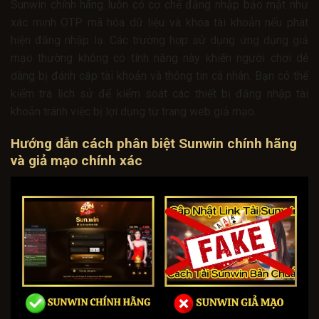
Sunwin chính hãng luôn có cơ chế đăng nhập bảo mật như
xác minh OTP mã hóa dữ liệu và khóa tài khoản nếu phát
hiện đăng nhập lạ. Các trường hợp sử dụng ứng dụng giả
mạo thường không có tính năng này khiến người chơi dễ
dàng bị đánh cắp tài khoản và thông tin cá nhân. Bạn có thể
kiểm tra lịch sử để kiểm soát các thiết bị đăng nhập tài
khoản tránh việc bị lợi dụng từ trang web giả mạo.
Hướng dẫn cách phân biệt Sunwin chính hãng
và giả mạo chính xác