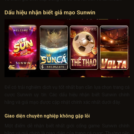
Dấu hiệu nhận biết giả mạo Sunwin
Để có trải nghiệm dịch vụ tốt nhất bạn cần lựa chọn trang cá
cược Sunwin uy tín. Các dấu hiệu nhận biết Sunwin chính
hãng và giả mạo được cập nhật chính xác nhất dưới đây.
Giao diện chuyên nghiệp không gặp lỗi
Một điểm dễ nhận biết nhất giới cổng game Sunwin chính
hãng và giả chính là giao diện của trang cá cược. Thường nền