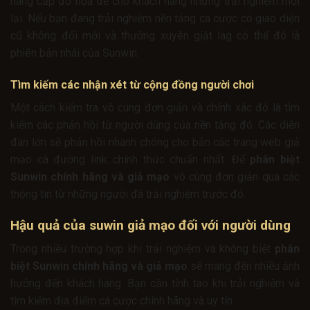
nâng cấp đồ họa để cho khách hàng những trải nghiệm mới
lại. Nếu bạn đang trải nghiệm nền tảng cá cược có giao diện
cũ không đổi mới và thường xuyên giật lag có thể đó là
phiên bản nhái của Sunwin.
Tìm kiếm các nhận xét từ cộng đồng người chơi
Một cách kiểm tra vô cùng đơn giản và chính xác đó là tìm
kiếm các phản hồi từ người dùng của nền tảng đó. Các diễn
đàn lớn sẽ phản hồi nhanh chóng cho bản các trang web giả
mạo cà đường link chính thức chuẩn nhất. Để
phân biệt
Sunwin chính hãng và giả mạo
vô cùng đơn giản qua các
thông tin từ những người đã trải nghiệm trước đó.
Hậu quả của suwin giả mạo đối với người dùng
Trong nhiều trường hợp khi trải nghiệm và không biệt
phân
biệt Sunwin chính hãng và giả mạo
sẽ mang đến nhiều ảnh
hưởng đến khách hàng. Bạn cần tỉnh táo khi trải nghiệm và
tìm kiếm địa điểm cá cược chính hãng và uy tín.