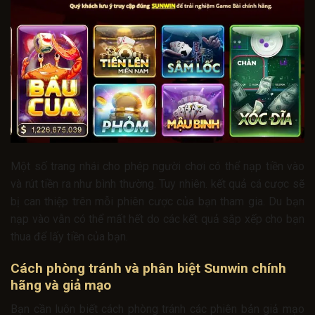
Một số trang nhái cho phép người chơi có thể nạp tiền vào
và rút tiền ra như bình thường. Tuy nhiên. kết quả cá cược sẽ
bị can thiệp trên mỗi phiên cược của bạn tham gia. Du bạn
nạp vào vẫn có thể mất hết do các kết quả sắp xếp cho bạn
thua để lấy tiền của bạn.
Cách phòng tránh và phân biệt Sunwin chính
hãng và giả mạo
Bạn cần luôn biết cách phòng tránh các phiên bản giả mạo