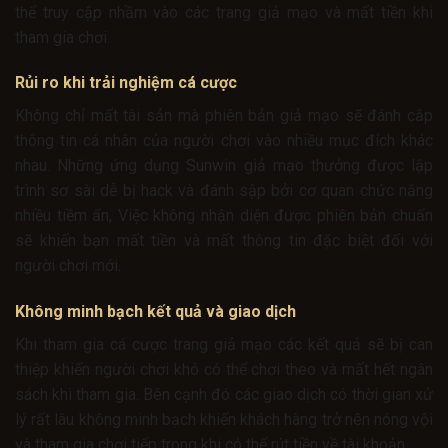
thể truy cập nhầm vào các trang giả mạo và mất tiền khi
tham gia chơi.
Rủi ro khi trải nghiệm cá cược
Không chỉ mất tài sản mà phiên bản giả mạo sẽ đánh cắp
thông tin cá nhân của người chơi vào nhiều mục đích khác
nhau. Những ứng dụng Sunwin giả mạo thưởng được lập
trình sơ sài dễ bị hack và đánh sập bởi cơ quan chức năng
nhiều tiềm ẩn, Việc không nhận diện được phiên bản chuẩn
sẽ khiến bạn mất tiền và mất thông tin đặc biệt đối với
người chơi mới.
Không minh bạch kết quả và giao dịch
Khi tham gia cá cược trang giả mạo các kết quả sẽ bị can
thiệp khiến người chơi khó có thể chơi theo và mất hết ngân
sách khi tham gia. Bên cạnh đó các giao dịch có thời gian xử
lý rất lâu không minh bạch khiến khách hàng trở nên nóng vội
và tham gia chơi tiếp trong khi có thể rút tiền về tài khoản.