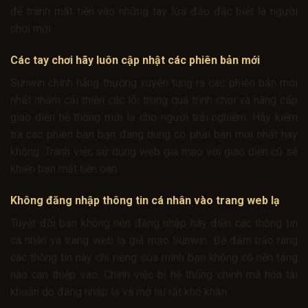
để tránh mất tiền vào những tay lừa đảo đặc biệt là người
chơi mới.
Các tay chơi hãy luôn cập nhật các phiên bản mới
Sunwin chính hãng thường xuyên tung ra các phiên bản mới
nhất nhằm cải thiện các lỗi trong quá trình chơi và nâng cấp
giao diện hệ thống mới lạ cho người trải nghiệm. Hãy kiểm
tra các phiên bản bạn đang dùng có phải bản mới nhất hay
không. Tránh việc sử dụng web giả mạo với giao diện cũ sẽ
khiến bạn mất tiền oan.
Không đăng nhập thông tin cá nhân vào trang web lạ
Tuyệt đối bạn không nên đăng nhập hãy điền các thông tin
cá nhân và trang web lạ giả mạo Sunwin. Để đảm bảo ràng
các thông tin này chỉ riêng của mình bạn không có nền tảng
nào can thiệp vào. Chính việc bị hệ thống chính mã hóa tài
khoản do đăng nhập lạ và mở lại rất khó khăn.