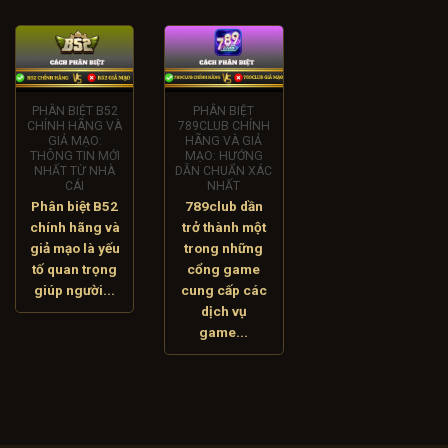
PHÂN BIỆT B52
PHÂN BIỆT
CHÍNH HÃNG VÀ
789CLUB CHÍNH
GIẢ MẠO:
HÃNG VÀ GIẢ
THÔNG TIN MỚI
MẠO: HƯỚNG
NHẤT TỪ NHÀ
DẪN CHUẨN XÁC
CÁI
NHẤT
Phân biệt B52
789club dần
chính hãng và
trở thành một
giả mạo là yếu
trong những
tố quan trọng
cổng game
giúp người...
cung cấp các
dịch vụ
game...