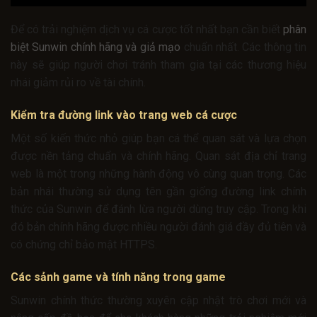
Để có trải nghiệm dịch vụ cá cược tốt nhất bạn cần biết
phân
biệt Sunwin chính hãng và giả mạo
chuẩn nhất. Các thông tin
này sẽ giúp người chơi tránh tham gia tại các thương hiệu
nhái giảm rủi ro về tài chính.
Kiểm tra đường link vào trang web cá cược
Một số kiến thức nhỏ giúp bạn cá thể quan sát và lựa chọn
được nền tảng chuẩn và chính hãng. Quan sát địa chỉ trang
web là một trong những hành động vô cùng quan trọng. Các
bản nhái thường sử dụng tên gần giống đường link chính
thức của Sunwin để đánh lừa người dùng truy cập. Trong khi
đó bản chính hãng được nhiều người đánh giá đầy đủ tiên và
có chứng chỉ bảo mật HTTPS.
Các sảnh game và tính năng trong game
Sunwin chính thức thường xuyên cập nhật trò chơi mới và