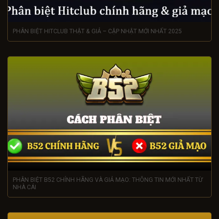
PHÂN BIỆT HITCLUB THẬT & GIẢ – CẬP NHẬT MỚI NHẤT 2025
PHÂN BIỆT B52 CHÍNH HÃNG VÀ GIẢ MẠO: THÔNG TIN MỚI NHẤT TỪ
NHÀ CÁI