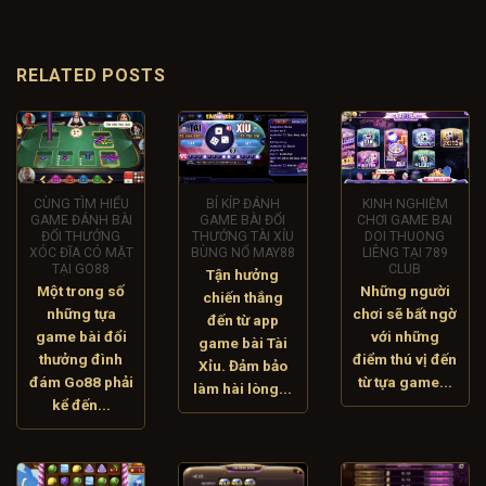
RELATED POSTS
CÙNG TÌM HIỂU
BÍ KÍP ĐÁNH
KINH NGHIỆM
GAME ĐÁNH BÀI
GAME BÀI ĐỔI
CHƠI GAME BAI
ĐỔI THƯỞNG
THƯỞNG TÀI XỈU
DOI THUONG
XÓC ĐĨA CÓ MẶT
BÙNG NỔ MAY88
LIÊNG TẠI 789
TẠI GO88
CLUB
Tận hưởng
Một trong số
Những người
chiến thắng
những tựa
chơi sẽ bất ngờ
đến từ app
game bài đổi
với những
game bài Tài
thưởng đình
điểm thú vị đến
Xỉu. Đảm bảo
đám Go88 phải
từ tựa game...
làm hài lòng...
kể đến...