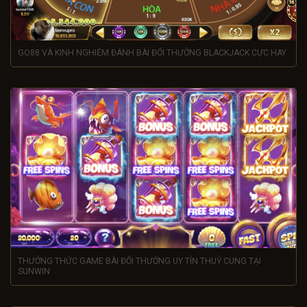
GO88 VÀ KINH NGHIỆM ĐÁNH BÀI ĐỔI THƯỞNG BLACKJACK CỰC HAY
THƯỞNG THỨC GAME BÀI ĐỔI THƯỞNG UY TÍN THUỶ CUNG TẠI
SUNWIN