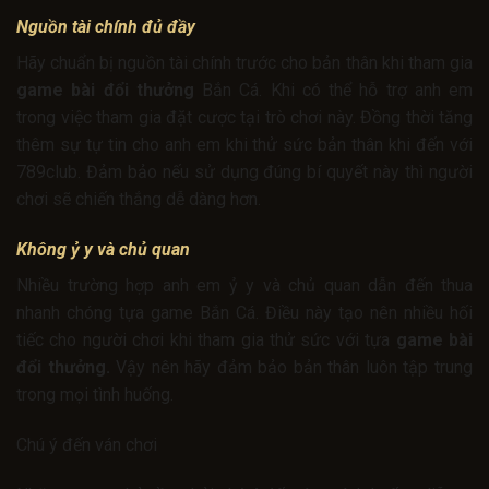
Nguồn tài chính đủ đầy
Hãy chuẩn bị nguồn tài chính trước cho bản thân khi tham gia
game bài đổi thưởng
Bắn Cá. Khi có thể hỗ trợ anh em
trong việc tham gia đặt cược tại trò chơi này. Đồng thời tăng
thêm sự tự tin cho anh em khi thử sức bản thân khi đến với
789club. Đảm bảo nếu sử dụng đúng bí quyết này thì người
chơi sẽ chiến thắng dễ dàng hơn.
Không ỷ y và chủ quan
Nhiều trường hợp anh em ỷ y và chủ quan dẫn đến thua
nhanh chóng tựa game Bắn Cá. Điều này tạo nên nhiều hối
tiếc cho người chơi khi tham gia thử sức với tựa
game bài
đổi thưởng.
Vậy nên hãy đảm bảo bản thân luôn tập trung
trong mọi tình huống.
Chú ý đến ván chơi