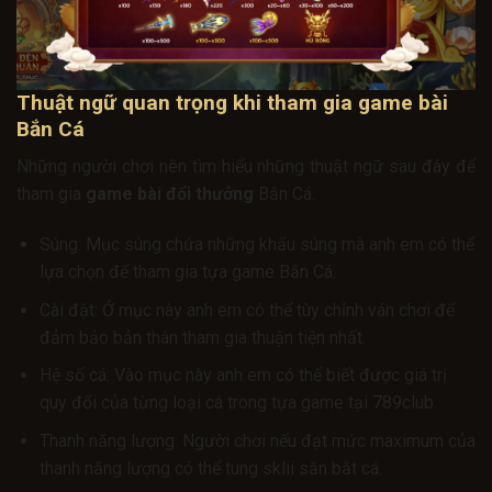
Thuật ngữ quan trọng khi tham gia game bài
Bắn Cá
Những người chơi nên tìm hiểu những thuật ngữ sau đây để
tham gia
game bài đổi thưởng
Bắn Cá.
Súng: Mục súng chứa những khẩu súng mà anh em có thể
lựa chọn để tham gia tựa game Bắn Cá.
Cài đặt: Ở mục này anh em có thể tùy chỉnh ván chơi để
đảm bảo bản thân tham gia thuận tiện nhất.
Hệ số cá: Vào mục này anh em có thể biết được giá trị
quy đổi của từng loại cá trong tựa game tại 789club.
Thanh năng lượng: Người chơi nếu đạt mức maximum của
thanh năng lượng có thể tung sklii săn bắt cá.