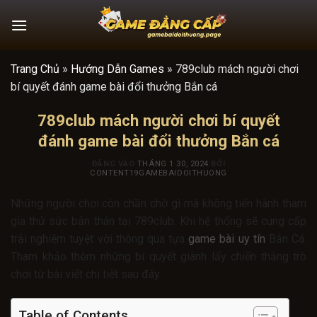
Bỏ
qua
nội
dung
Trang Chủ
»
Hướng Dẫn Games
»
789club mách người chơi
bí quyết đánh game bài đổi thưởng Bắn cá
789club mách người chơi bí quyết
đánh game bài đổi thưởng Bắn cá
ĐĂNG VÀO
THÁNG 1 30, 2024
BỞI
CONTENT19GAMEBAIDOITHUONG
Những người chơi còn chần chờ gì mà không tiến hành tham
gia thử sức bản thân tại 789club. Khi hệ thống sẽ cung cấp
trải nghiệm tuyệt vời thông qua tựa
game bài uy tín
Bắn Cá.
Tham khảo thêm những bí quyết giành lấy chiến thắng trò
chơi từ bài viết chi tiết sau đây.
Table of Contents