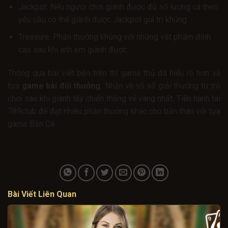
Jackpot: Nếu người chơi giành được đủ số lượng cá theo
yêu cầu có thể giành được Jackpot giá trị khủng.
Treasure: Phần thưởng khủng với những vật phẩm đỉnh
cao sau khi anh em giành được.
Thông qua bài viết bên trên thì game thủ đã hiểu rõ hơn về
tựa
game bài đổi thưởng.
Nhận về vô số giải thưởng từ trò
chơi sau khi giành lấy chiến thắng vẻ vang nhất. Tiến hành tai
789club để đạt nhiều phần thưởng khác cho bản thân với tựa
game Bắn Cá.
Bài Viết Liên Quan