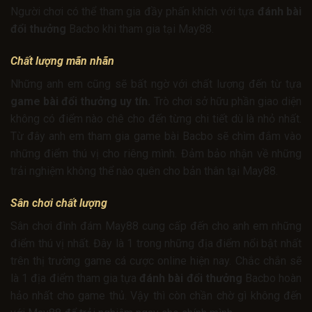
Người chơi có thể tham gia đầy phấn khích với tựa
đánh bài
đổi thưởng
Bacbo khi tham gia tại May88.
Chất lượng mãn nhãn
Những anh em cũng sẽ bất ngờ với chất lượng đến từ tựa
game bài đổi thưởng uy tín.
Trò chơi sở hữu phần giao diện
không có điểm nào chê cho đến từng chi tiết dù là nhỏ nhất.
Từ đây anh em tham gia game bài Bacbo sẽ chìm đắm vào
những điểm thú vị cho riêng mình. Đảm bảo nhận về những
trải nghiệm không thể nào quên cho bản thân tại May88.
Sân chơi chất lượng
Sân chơi đình đám May88 cung cấp đến cho anh em những
điểm thú vị nhất. Đây là 1 trong những địa điểm nổi bật nhất
trên thị trường game cá cược online hiện nay. Chắc chắn sẽ
là 1 địa điểm tham gia tựa
đánh bài đổi thưởng
Bacbo hoàn
hảo nhất cho game thủ. Vậy thì còn chần chờ gì không đến