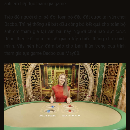
anh em tiếp tục tham gia game.
Tiếp đó người chơi sẽ đợi toàn bộ đều đặt cược tại ván chơi
Bacbo. Thì hệ thống sẽ bắt đầu công bố kết quả cho toàn bộ
anh em tham gia tại ván bài này. Người chơi nào đặt cược
đúng theo kết quả thì sẽ giành lấy chiến thắng cho chính
mình. Vậy nên hãy đảm bảo cho bản thân trong quá trình
tham gia tựa game Bacbo của May88.