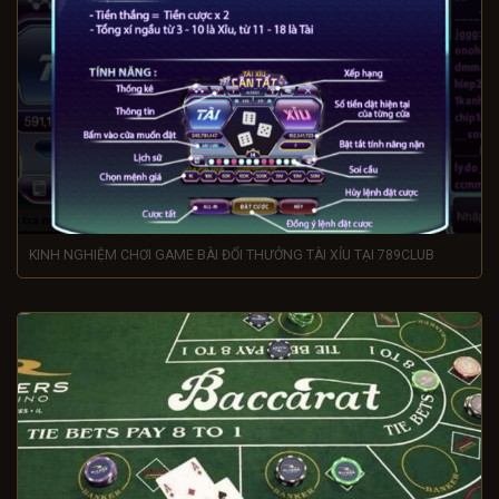
KINH NGHIỆM CHƠI GAME BÀI ĐỔI THƯỞNG TÀI XỈU TẠI 789CLUB