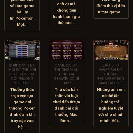
chờ gì mà
với tựa game
điểm thú vị đến
không tiến
bài uy
từ tựa game...
hành tham gia
tín Pokemon.
thử sức...
Một...
BÍ KÍP ĐÁNH BẠI
GAME BAI DOI
LUẬT CHƠI
MỌI ĐỐI THỦ KHI
THUONG MẬU
GAME BÀI ĐỔI
CHƠI GAME BAI
BINH TẠI
THƯỞNG
DOI THUONG
GEMWIN CÓ GÌ
BACCARAT ĐƠN
POKER B52
HAY?
GIẢN TẠI GO88
Thưởng thức
Thử sức bản
Những anh em
trọn vẹn tựa
thân với luật
có thể tận
game doi
chơi đến từ tựa
hưởng trải
thuong Poker
đánh bài đổi
nghiệm tuyệt
đình đám khi
thưởng Mậu
vời cho chính
truy cập vào
Binh...
mình. Với...
hệ...