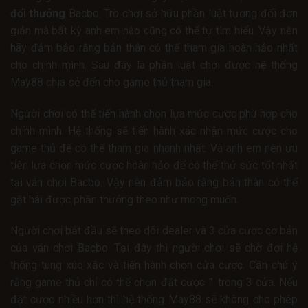
đổi thưởng
Bacbo. Trò chơi sở hữu phần luật tương đối đơn
giản mà bất kỳ anh em nào cũng có thể tự tìm hiểu. Vậy nên
hãy đảm bảo rằng bản thân có thể tham gia hoàn hảo nhất
cho chính mình. Sau đây là phần luật chơi được hệ thống
May88 chia sẻ đến cho game thủ tham gia.
Người chơi có thể tiến hành chọn lựa mức cược phù hợp cho
chính mình. Hệ thống sẽ tiến hành xác nhận mức cược cho
game thủ để có thể tham gia nhanh nhất. Và anh em nên ưu
tiên lựa chọn mức cược hoàn hảo để có thể thử sức tốt nhất
tại ván chơi Bacbo. Vậy nên đảm bảo rằng bản thân có thể
gặt hái được phần thưởng theo như mong muốn.
Người chơi bắt đầu sẽ theo dõi dealer và 3 cửa cược cơ bản
của ván chơi Bacbo. Tại đây thì người chơi sẽ chờ đợi hệ
thống tung xúc xắc và tiến hành chọn cửa cược. Cần chú ý
rằng game thủ chỉ có thể chọn đặt cược 1 trong 3 cửa. Nếu
đặt cược nhiều hơn thì hệ thống May88 sẽ không cho phép