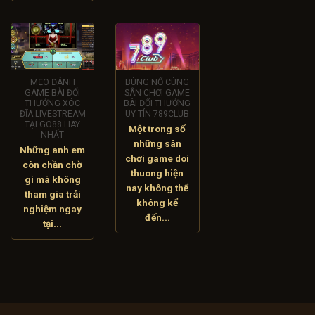
MẸO ĐÁNH
BÙNG NỔ CÙNG
GAME BÀI ĐỔI
SÂN CHƠI GAME
THƯỞNG XÓC
BÀI ĐỔI THƯỞNG
ĐĨA LIVESTREAM
UY TÍN 789CLUB
TẠI GO88 HAY
Một trong số
NHẤT
những sân
Những anh em
chơi game doi
còn chần chờ
thuong hiện
gì mà không
nay không thể
tham gia trải
không kể
nghiệm ngay
đến...
tại...