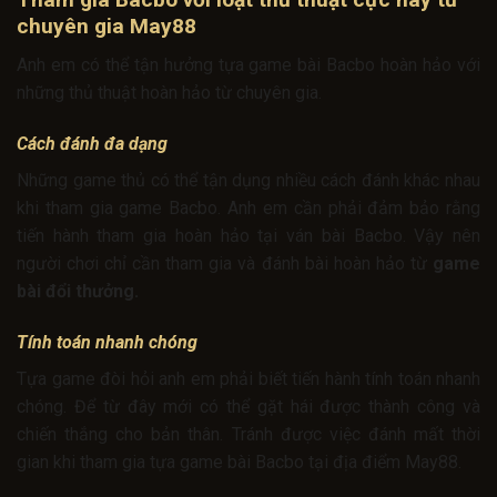
chuyên gia May88
Anh em có thể tận hưởng tựa game bài Bacbo hoàn hảo với
những thủ thuật hoàn hảo từ chuyên gia.
Cách đánh đa dạng
Những game thủ có thể tận dụng nhiều cách đánh khác nhau
khi tham gia game Bacbo. Anh em cần phải đảm bảo rằng
tiến hành tham gia hoàn hảo tại ván bài Bacbo. Vậy nên
người chơi chỉ cần tham gia và đánh bài hoàn hảo từ
game
bài đổi thưởng.
Tính toán nhanh chóng
Tựa game đòi hỏi anh em phải biết tiến hành tính toán nhanh
chóng. Để từ đây mới có thể gặt hái được thành công và
chiến thắng cho bản thân. Tránh được việc đánh mất thời
gian khi tham gia tựa game bài Bacbo tại địa điểm May88.