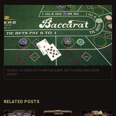
NHỮNG ƯU ĐIỂM KHI THAM GIA GAME ĐỔI THƯỞNG BACCARAT
MAY88
RELATED POSTS