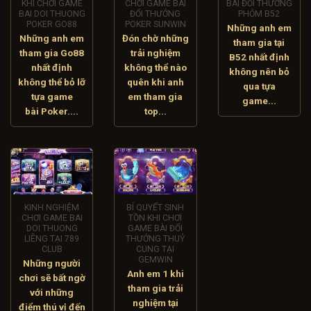
KHI CHƠI GAME
CHƠI GAME BÀI
BÀI ĐỔI THƯỞNG
BAI DOI THUONG
ĐỔI THƯỞNG
PHỎM B52
POKER GO88
POKER SUNWIN
Những anh em
Những anh em
Đón chờ những
tham gia tại
tham gia Go88
trải nghiệm
B52 nhất định
nhất định
không thể nào
không nên bỏ
không thể bỏ lỡ
quên khi anh
qua tựa
tựa game
em tham gia
game...
bài Poker....
top...
KINH NGHIỆM
BÍ QUYẾT SINH
CHƠI GAME BAI
TỒN KHI CHƠI
DOI THUONG
GAME BÀI ĐỔI
LIÊNG TẠI 789
THƯỞNG THUỶ
CLUB
CUNG TẠI
GEMWIN
Những người
Anh em 1 khi
chơi sẽ bất ngờ
tham gia trải
với những
nghiệm tại
điểm thú vị đến