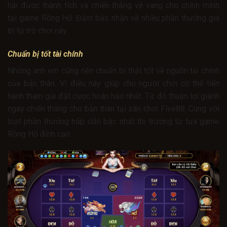
hái được thành tích và chiến thắng vẻ vang cho chính mình
tại game Rồng Hổ. Đảm bảo nhận về nhiều phần thưởng giá
trị từ trò chơi này.
Chuẩn bị tốt tài chính
Những anh em cũng nên chuẩn bị thật tốt về nguồn tài chính
của bản thân. Vì điều này giúp cho người chơi có thể tiến
hành tham gia đặt cược hoàn hảo nhất. Từ đó thuận lợi giành
ngay chiến thắng cho bản thân tại sân chơi Five88. Cùng với
loạt phần thưởng hấp dẫn bậc nhất thị trường từ tựa game
Rồng Hổ đỉnh cao.