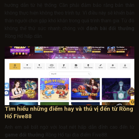
hướng dẫn từ hệ thống. Cần phải đảm bảo rằng bản thân
không thực hiện không theo trình tự. Vì điều này sẽ khiến bản
thân người chơi gặp khó khăn trong quá trình tham gia. Từ đó
không thể thử sức nhanh chóng với
đánh bài đổi thưởng
Rồng Hổ hấp dẫn.
Tìm hiểu những điểm hay và thú vị đến từ Rồng
Hổ Five88
Anh em sẽ bất ngờ với loạt nét hấp dẫn đỉnh cao đến từ
game đổi thưởng
Rồng Hổ tại địa điểm Five88.