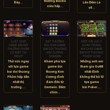
thưởng Bacbo
Đây...
Lên Đếm Lá
siêu hấp...
sẽ...
LUẬT CHƠI
ĐẠT THƯỞNG
MỘT VÀI LƯU Ý
GAME BÀI ĐỔI
KHI CHƠI GAME
QUAN TRỌNG
THƯỞNG PHỎM
BAI DOI THUONG
KHI CHƠI GAME
CÓ MẶT TẠI
KIM CƯƠNG
BAI DOI THUONG
RIKVIP
GEMWIN
POKER GO88
Thử sức ngay
Khám phá tựa
Những anh em
với tựa game
game doi
tham gia Go88
bai doi thuong
thuong Kim
nhất định
Phỏm hấp dẫn
Cương đình
không thể bỏ lỡ
nhất thị
đám đến từ
tựa game
trường....
Gemwin. Đắm
bài Poker....
chìm...