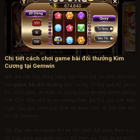
Chi tiết cách chơi game bài đổi thưởng Kim
Cương tại Gemwin
Anh em nên chủ động trong việc nắm bắt về cách chơi của
tựa
game bài đổi thưởng
Kim Cương. Thông qua đó game
thủ chắc chắn sẽ nhận về những phần thưởng nhanh chóng
hơn. Còn chần chờ gì mà không tham gia thử sức bản thân
ngay. Sau đây phần luật chơi sẽ được chia sẻ đến cho anh
em tại Gemwin.
Bắt đầu ván chơi game thủ sẽ tiến hành đặt cược theo mức
tối thiểu theo quy định mới có thể tham gia. Tiếp đó hệ thống