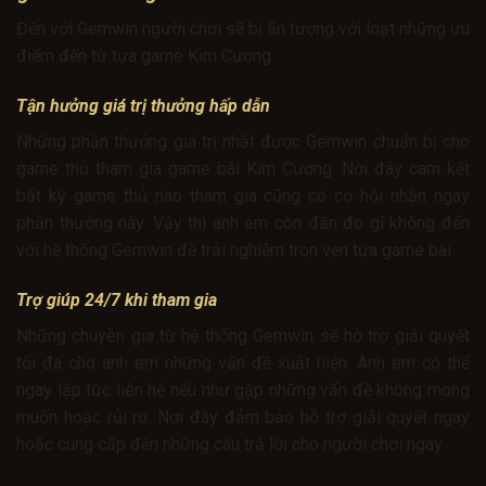
Đến với Gemwin người chơi sẽ bị ấn tượng với loạt những ưu
điểm đến từ tựa game Kim Cương.
Tận hưởng giá trị thưởng hấp dẫn
Những phần thưởng giá trị nhất được Gemwin chuẩn bị cho
game thủ tham gia game bài Kim Cương. Nơi đây cam kết
bất kỳ game thủ nào tham gia cũng có cơ hội nhận ngay
phần thưởng này. Vậy thì anh em còn đắn đo gì không đến
với hệ thống Gemwin để trải nghiệm trọn vẹn tựa game bài.
Trợ giúp 24/7 khi tham gia
Những chuyên gia từ hệ thống Gemwin sẽ hỗ trợ giải quyết
tối đa cho anh em những vấn đề xuất hiện. Anh em có thể
ngay lập tức liên hệ nếu như gặp những vấn đề không mong
muốn hoặc rủi ro. Nơi đây đảm bảo hỗ trợ giải quyết ngay
hoặc cung cấp đến những câu trả lời cho người chơi ngay.