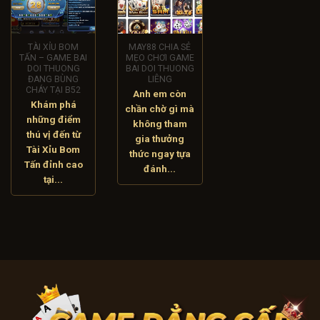
TÀI XỈU BOM
MAY88 CHIA SẺ
TẤN – GAME BAI
MẸO CHƠI GAME
DOI THUONG
BAI DOI THUONG
ĐANG BÙNG
LIÊNG
CHÁY TẠI B52
Anh em còn
Khám phá
chần chờ gì mà
những điểm
không tham
thú vị đến từ
gia thưởng
Tài Xỉu Bom
thức ngay tựa
Tấn đỉnh cao
đánh...
tại...