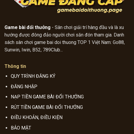
Game bài đổi thưởng
- Sân chơi giải trí hàng đầu và là xu
hướng được đông đảo người chơi săn đón tham gia. Danh
sách sân chơi game bai doi thuong TOP 1 Việt Nam: Go88,
Sunwin, Iwin, B52, 789Club...
Thông tin
QUY TRÌNH ĐĂNG KÝ
ĐĂNG NHẬP
NẠP TIỀN GAME BÀI ĐỔI THƯỞNG
RÚT TIỀN GAME BÀI ĐỔI THƯỞNG
ĐIỀU KHOẢN, ĐIỀU KIỆN
BẢO MẬT