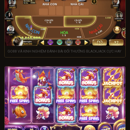
GO88 VÀ KINH NGHIỆM ĐÁNH BÀI ĐỔI THƯỞNG BLACKJACK CỰC HAY