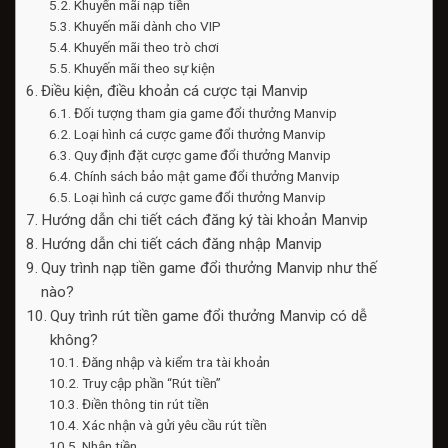
Khuyến mãi nạp tiền
Khuyến mãi dành cho VIP
Khuyến mãi theo trò chơi
Khuyến mãi theo sự kiện
Điều kiện, điều khoản cá cược tại Manvip
Đối tượng tham gia game đổi thưởng Manvip
Loại hình cá cược game đổi thưởng Manvip
Quy định đặt cược game đổi thưởng Manvip
Chính sách bảo mật game đổi thưởng Manvip
Loại hình cá cược game đổi thưởng Manvip
Hướng dẫn chi tiết cách đăng ký tài khoản Manvip
Hướng dẫn chi tiết cách đăng nhập Manvip
Quy trình nạp tiền game đổi thưởng Manvip như thế
nào?
Quy trình rút tiền game đổi thưởng Manvip có dễ
không?
Đăng nhập và kiểm tra tài khoản
Truy cập phần “Rút tiền”
Điền thông tin rút tiền
Xác nhận và gửi yêu cầu rút tiền
Nhận tiền