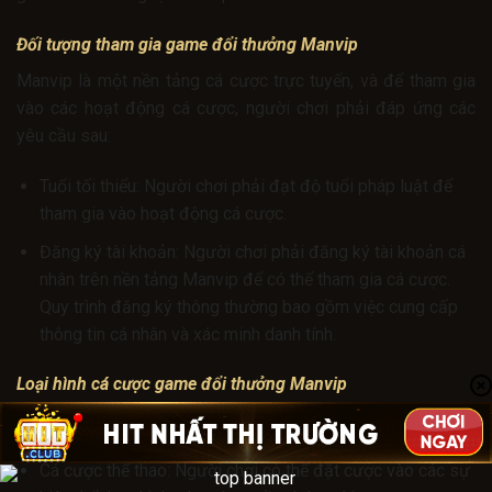
Đối tượng tham gia game đổi thưởng Manvip
Manvip là một nền tảng cá cược trực tuyến, và để tham gia
vào các hoạt động cá cược, người chơi phải đáp ứng các
yêu cầu sau:
Tuổi tối thiểu: Người chơi phải đạt độ tuổi pháp luật để
tham gia vào hoạt động cá cược.
Đăng ký tài khoản: Người chơi phải đăng ký tài khoản cá
nhân trên nền tảng Manvip để có thể tham gia cá cược.
Quy trình đăng ký thông thường bao gồm việc cung cấp
thông tin cá nhân và xác minh danh tính.
Loại hình cá cược game đổi thưởng Manvip
Manvip cung cấp một loạt các loại hình cá cược, bao gồm:
Cá cược thể thao: Người chơi có thể đặt cược vào các sự