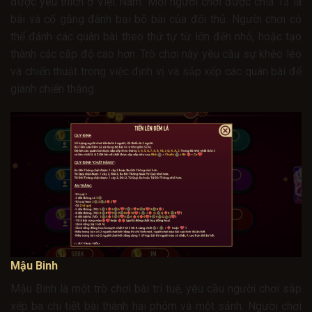
được yêu thích ở Việt Nam. Mỗi người chơi được chia 13 lá
bài và cố gắng đánh bại bộ bài của đối thủ. Người chơi có
thể đánh các quân bài theo thứ tự từ lớn đến nhỏ, hoặc tạo
thành các cấp độ cao hơn. Trò chơi này yêu cầu sự khéo léo
và chiến thuật trong việc định vị và sắp xếp các quân bài để
giành chiến thắng.
Mậu Binh
Mậu Binh là một trò chơi bài trí tuệ, yêu cầu người chơi sắp
xếp ba chi tiết bài thành hai phỏm và một sảnh. Người chơi