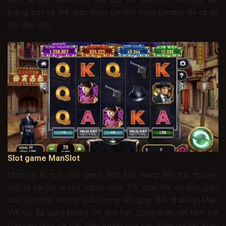
thắng, bạn có thể chọn tham gia tính năng Gamble để có cơ
hội nhân đôi.
Slot game ManSlot
ManSlot là một slot game độc đáo mang đến trải nghiệm
mới lạ và thú vị cho người chơi. Trò chơi này có một giao
diện vui nhộn với các biểu tượng liên quan đến nhân vật Man.
Với sự đa dạng không chỉ giới hạn trong nhân vật nam mà
còn bao gồm cả các biểu tượng của các nghề nghiệp khác