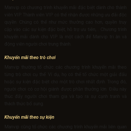
Manvip có chương trình khuyến mãi đặc biệt dành cho thành
viên VIP. Thành viên VIP có thể nhận được những ưu đãi độc
quyền. Chúng có thể như mức thưởng cao hơn, quyền truy
cập vào các sự kiện đặc biệt, hỗ trợ ưu tiên,… Chương trình
khuyến mãi dành cho VIP là một cách để Manvip tri ân và
động viên người chơi trung thành.
Khuyến mãi theo trò chơi
Manvip thường tổ chức các chương trình khuyến mãi theo
từng trò chơi cụ thể. Ví dụ, họ có thể tổ chức một giải đấu
hoặc sự kiện đặc biệt cho một trò chơi nhất định. Trong đó,
người chơi có cơ hội giành được phần thưởng lớn. Điều này
thúc đẩy người chơi tham gia và tạo ra sự cạnh tranh và
thách thức bổ sung.
Khuyến mãi theo sự kiện
Manvip cũng tổ chức các chương trình khuyến mãi liên quan