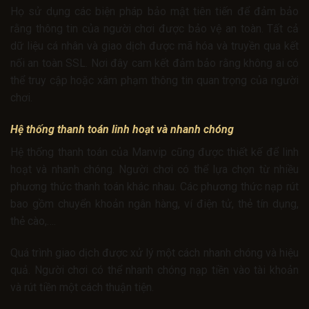
Họ sử dụng các biện pháp bảo mật tiên tiến để đảm bảo
rằng thông tin của người chơi được bảo vệ an toàn. Tất cả
dữ liệu cá nhân và giao dịch được mã hóa và truyền qua kết
nối an toàn SSL. Nơi đây cam kết đảm bảo rằng không ai có
thể truy cập hoặc xâm phạm thông tin quan trọng của người
chơi.
Hệ thống thanh toán linh hoạt và nhanh chóng
Hệ thống thanh toán của Manvip cũng được thiết kế để linh
hoạt và nhanh chóng. Người chơi có thể lựa chọn từ nhiều
phương thức thanh toán khác nhau. Các phương thức nạp rút
bao gồm chuyển khoản ngân hàng, ví điện tử, thẻ tín dụng,
thẻ cào,….
Quá trình giao dịch được xử lý một cách nhanh chóng và hiệu
quả. Người chơi có thể nhanh chóng nạp tiền vào tài khoản
và rút tiền một cách thuận tiện.