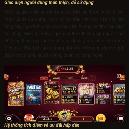
Giao diện người dùng thân thiện, dễ sử dụng
Thứ hai, giao diện người dùng của Manvip được thiết kế thân
thiện và dễ sử dụng. Ngay từ lần đầu tiên truy cập vào nền
tảng này, người chơi sẽ dễ dàng điều hướng và tìm hiểu cách
sử dụng. Giao diện trực quan và thân thiện giúp người chơi
dễ dàng tham gia vào trò chơi mà không gặp phải khó khăn.
Điều này đặc biệt quan trọng đối với những người mới bắt
đầu hoặc những người không quen với công nghệ.
Hệ thống tích điểm và ưu đãi hấp dẫn