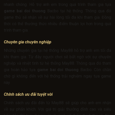
nhanh chóng. Hỗ trợ anh em trong quá trình tham gia tựa
game bai doi thuong
Bacbo tại hệ thống. Thông qua đó
game thủ sẽ nhận về sự hài lòng tối đa khi tham gia. Đồng
thời có thể thưởng thức nhiều điểm thuận lợi hơn trong quá
trình tham gia.
Chuyên gia chuyên nghiệp
Những chuyên gia tại hệ thống May88 hỗ trợ anh em tối đa
khi tham gia. Từ đây người chơi sẽ bất ngờ với sự chuyên
nghiệp và nhiệt tình từ hệ thống May88. Thông qua đó tham
gia hoàn hảo tựa
game bai doi thuong
Bacbo. Còn chần
chờ gì không đến với hệ thống trải nghiệm ngay tựa game
này.
Chính sách ưu đãi tuyệt vời
Chính sách ưu đãi đến từ May88 sẽ giúp cho anh em nhận
về sự phấn khích. Với giá trị giải thưởng đỉnh cao và siêu