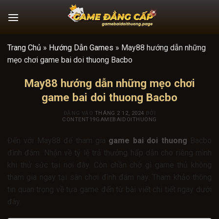
Bỏ
qua
nội
dung
Trang Chủ
»
Hướng Dẫn Games
»
May88 hướng dẫn những
mẹo chơi game bai doi thuong Bacbo
May88 hướng dẫn những mẹo chơi
game bai doi thuong Bacbo
ĐĂNG VÀO
THÁNG 2 12, 2024
BỞI
CONTENT19GAMEBAIDOITHUONG
Đến với May88 để tham gia
game bai doi thuong
Bacbo
đình đám. Nhận về tỷ lệ trả thưởng hấp dẫn cho riêng mình
khi thử sức tại nơi đây. Còn chần chờ gì game thủ không
tham gia ngay tại sân chơi đình đám này. Tham khảo thông
tin quan trọng về tựa game đến từ bài viết chi tiết ngay dưới
đây.