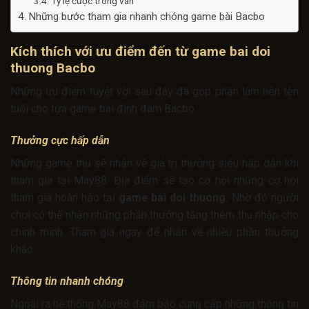
Tỷ lệ cược trong ván
Những bước tham gia nhanh chóng game bài Bacbo
Kích thích với ưu điểm đến từ game bai doi
thuong Bacbo
Những ưu điểm tuyệt vời sau đây đã góp phần làm nên tên
tuổi cho tựa game bài đình đám Bacbo.
Thưởng cực hấp dẫn
Những game thủ sẽ nhận về giá trị thưởng siêu hấp dẫn khi
tham gia tại May88. Địa điểm sẽ tạo cơ hội những cơ hội
tham gia hoàn hảo tại
game bai doi thuong.
Nhờ đó người
chơi có thể nhận những phần thưởng tăng thêm thu nhập cho
chính mình. Tham gia ngay để nhận về nhiều phần thưởng
khác.
Thông tin nhanh chóng
Ngoài ra hệ thống May88 đảm bảo cung cấp những thông tin