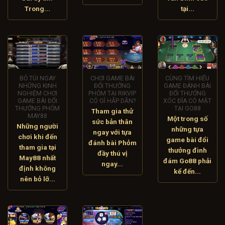
Trong...
tại...
BỎ TÚI NGAY
CHƠI GAME BÀI
CÙNG TÌM HIỂU
NHỮNG KINH
ĐỔI THƯỞNG
GAME ĐÁNH BÀI
NGHIỆM CHƠI
PHỎM TẠI RIKVIP
ĐỔI THƯỞNG
GAME BÀI ĐỔI
CÓ GÌ HẤP DẪN?
XÓC ĐĨA CÓ MẶT
THƯỞNG PHỎM
TẠI GO88
Tham gia thử
MAY88
Một trong số
sức bản thân
Những người
những tựa
ngay với tựa
chơi khi đến
game bài đổi
đánh bài Phỏm
tham gia tại
thưởng đình
đầy thú vị
May88 nhất
đám Go88 phải
ngay...
định không
kể đến...
nên bỏ lỡ...