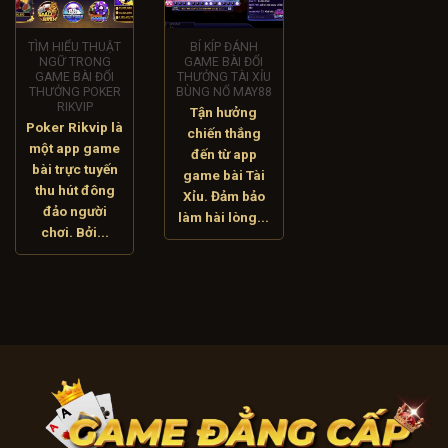
TÌM HIỂU THUẬT
BÍ KÍP ĐÁNH
NGỮ TRONG
GAME BÀI ĐỔI
GAME BÀI ĐỔI
THƯỞNG TÀI XỈU
THƯỞNG POKER
BÙNG NỔ MAY88
RIKVIP
Tận hưởng
Poker Rikvip là
chiến thắng
một app game
đến từ app
bài trực tuyến
game bài Tài
thu hút đông
Xỉu. Đảm bảo
đảo người
làm hài lòng...
chơi. Bởi...