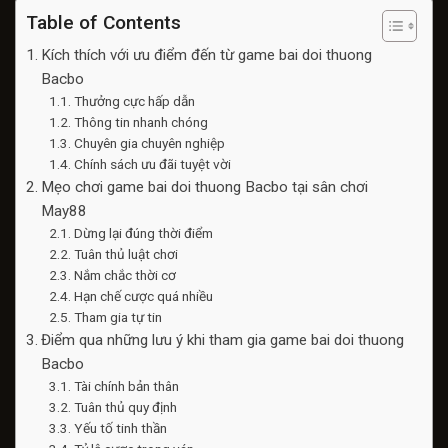
Table of Contents
Kích thích với ưu điểm đến từ game bai doi thuong
Bacbo
Thưởng cực hấp dẫn
Thông tin nhanh chóng
Chuyên gia chuyên nghiệp
Chính sách ưu đãi tuyệt vời
Mẹo chơi game bai doi thuong Bacbo tại sân chơi
May88
Dừng lại đúng thời điểm
Tuân thủ luật chơi
Nắm chắc thời cơ
Hạn chế cược quá nhiều
Tham gia tự tin
Điểm qua những lưu ý khi tham gia game bai doi thuong
Bacbo
Tài chính bản thân
Tuân thủ quy định
Yếu tố tinh thần