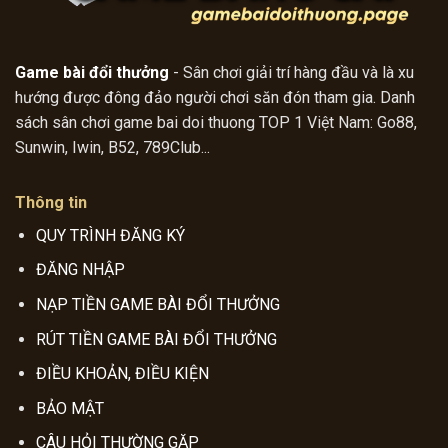
Game bài đổi thưởng
- Sân chơi giải trí hàng đầu và là xu
hướng được đông đảo người chơi săn đón tham gia. Danh
sách sân chơi game bai doi thuong TOP 1 Việt Nam: Go88,
Sunwin, Iwin, B52, 789Club...
Thông tin
QUY TRÌNH ĐĂNG KÝ
ĐĂNG NHẬP
NẠP TIỀN GAME BÀI ĐỔI THƯỞNG
RÚT TIỀN GAME BÀI ĐỔI THƯỞNG
ĐIỀU KHOẢN, ĐIỀU KIỆN
BẢO MẬT
CÂU HỎI THƯỜNG GẶP