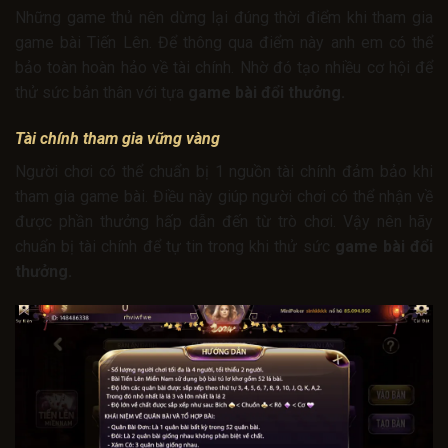
Những game thủ nên dừng lại đúng thời điểm khi tham gia
game bài Tiến Lên. Để thông qua điểm này anh em có thể
bảo toàn hoàn hảo về tài chính. Nhờ đó tạo nhiều cơ hội để
thử sức bản thân với tựa
game bài đổi thưởng.
Tài chính tham gia vững vàng
Người chơi có thể chuẩn bị 1 nguồn tài chính đảm bảo khi
tham gia game bài. Điều này giúp người chơi có thể nhận về
được phần thưởng hấp dẫn đến từ trò chơi. Vậy nên hãy
chuẩn bị tài chính để tự tin trong khi thử sức
game bài đổi
thưởng.