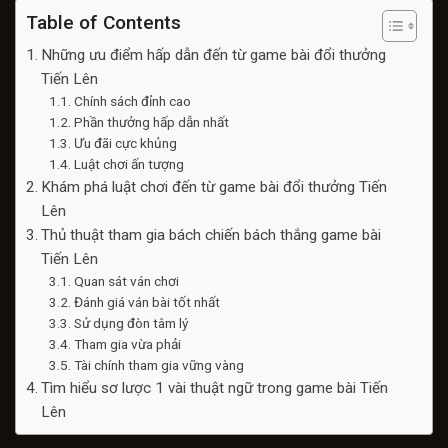
Table of Contents
Những ưu điểm hấp dẫn đến từ game bài đổi thưởng
Tiến Lên
Chính sách đỉnh cao
Phần thưởng hấp dẫn nhất
Ưu đãi cực khủng
Luật chơi ấn tượng
Khám phá luật chơi đến từ game bài đổi thưởng Tiến
Lên
Thủ thuật tham gia bách chiến bách thắng game bài
Tiến Lên
Quan sát ván chơi
Đánh giá ván bài tốt nhất
Sử dụng đòn tâm lý
Tham gia vừa phải
Tài chính tham gia vững vàng
Tìm hiểu sơ lược 1 vài thuật ngữ trong game bài Tiến
Lên