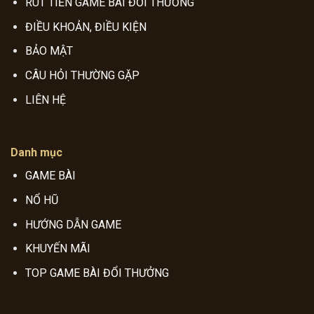
RÚT TIỀN GAME BÀI ĐỔI THƯỞNG
ĐIỀU KHOẢN, ĐIỀU KIỆN
BẢO MẬT
CÂU HỎI THƯỜNG GẶP
LIÊN HỆ
Danh mục
GAME BÀI
NỔ HŨ
HƯỚNG DẪN GAME
KHUYẾN MÃI
TOP GAME BÀI ĐỔI THƯỞNG