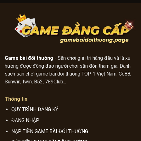
Game bài đổi thưởng
- Sân chơi giải trí hàng đầu và là xu
hướng được đông đảo người chơi săn đón tham gia. Danh
sách sân chơi game bai doi thuong TOP 1 Việt Nam: Go88,
Sunwin, Iwin, B52, 789Club...
Thông tin
QUY TRÌNH ĐĂNG KÝ
ĐĂNG NHẬP
NẠP TIỀN GAME BÀI ĐỔI THƯỞNG