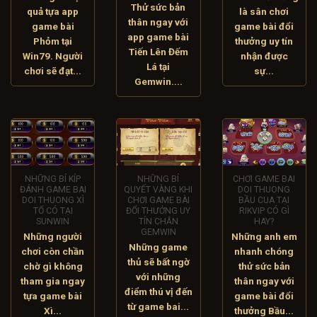
Thử sức bản
quả tựa app
là sân chơi
thân ngay với
game bài
game bài đổi
app game bài
Phỏm tại
thưởng uy tín
Tiến Lên Đếm
Win79. Người
nhận được
Lá tại
chơi sẽ đạt...
sự...
Gemwin....
NHỮNG BÍ KÍP
NHỮNG BÍ
CHƠI GAME BAI
ĐÁNH GAME BAI
QUYẾT VÀNG KHI
DOI THUONG
DOI THUONG XÌ
CHƠI GAME BÀI
BẦU CUA TẠI
TỐ CÓ TẠI
ĐỔI THƯỞNG UY
RIKVIP CÓ GÌ
SUNWIN
TÍN CHẮN
HAY?
GEMWIN
Những người
Những anh em
Những game
chơi còn chần
nhanh chóng
thủ sẽ bất ngờ
chờ gì không
thử sức bản
với những
tham gia ngay
thân ngay với
điểm thú vị đến
tựa game bài
game bài đổi
từ game bai...
Xì...
thưởng Bầu...