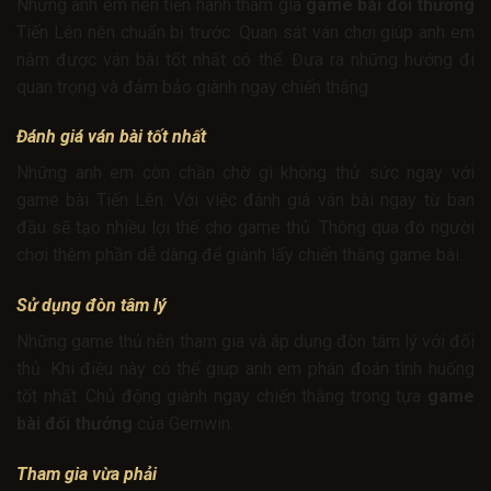
Những anh em nên tiến hành tham gia
game bài đổi thưởng
Tiến Lên nên chuẩn bị trước. Quan sát ván chơi giúp anh em
nắm được ván bài tốt nhất có thể. Đưa ra những hướng đi
quan trọng và đảm bảo giành ngay chiến thắng.
Đánh giá ván bài tốt nhất
Những anh em còn chần chờ gì không thử sức ngay với
game bài Tiến Lên. Với việc đánh giá ván bài ngay từ ban
đầu sẽ tạo nhiều lợi thế cho game thủ. Thông qua đó người
chơi thêm phần dễ dàng để giành lấy chiến thắng game bài.
Sử dụng đòn tâm lý
Những game thủ nên tham gia và áp dụng đòn tâm lý với đối
thủ. Khi điều này có thể giúp anh em phán đoán tình huống
tốt nhất. Chủ động giành ngay chiến thắng trong tựa
game
bài đổi thưởng
của Gemwin.
Tham gia vừa phải