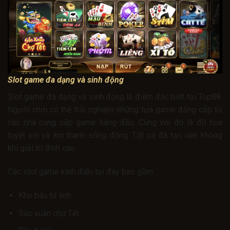
Slot game đa dạng và sinh động
Slot game đa dạng và sinh động là điểm đặc biệt tại Top88.
Người chơi có thể trải nghiệm những tựa game đẳng cấp từ
các nhà cung cấp game hàng đầu. Cùng với đó là đồ họa
tuyệt vời và âm thanh sống động. Tất cả đã tạo nên không
khí giải trí đỉnh cao.
Các slot game kinh điển tại đây bao gồm:
Kho báu tứ linh
Sắc xuân chợ Tết