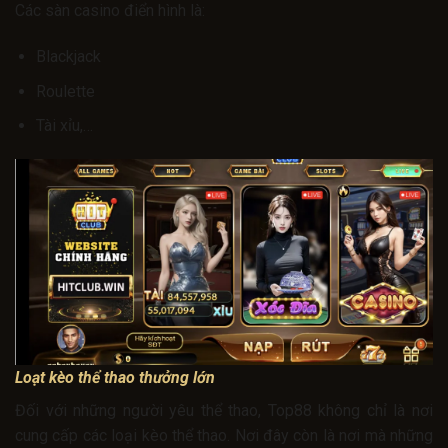
Các sàn casino điển hình là:
Blackjack
Roulette
Tài xỉu,…
Loạt kèo thể thao thưởng lớn
Đối với những người yêu thể thao, Top88 không chỉ là nơi
cung cấp các loại kèo thể thao. Nơi đây còn là nơi mà những