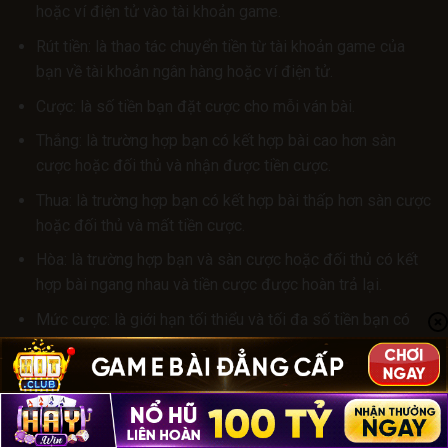
hoặc ví điện tử vào tài khoản game.
Rút tiền: là thao tác chuyển tiền từ tài khoản game của
bạn về tài khoản ngân hàng hoặc ví điện tử.
Cược: là số tiền bạn đặt cược cho mỗi ván bài.
Thắng: là trường hợp bạn có kết hợp bài cao hơn sàn
cược hoặc đối thủ và nhận được tiền cược.
Thua: là trường hợp bạn có kết hợp bài thấp hơn sàn cược
hoặc đối thủ và mất tiền cược.
Hòa: là trường hợp bạn và sàn cược hoặc đối thủ có kết
hợp bài ngang nhau và tiền cược được hoàn trả lại.
Mức cược: là giới hạn tối thiểu và tối đa số tiền bạn có
thể đặt cược cho mỗi ván bài.
Tỷ lệ cược: là tỷ lệ trả thưởng cho mỗi kết hợp bài chiến
thắng.
Vòng cược: là một lượt chơi trong ván bài, bao gồm các