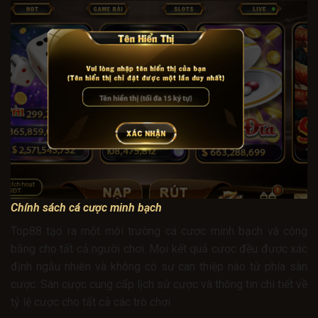
Chính sách cá cược minh bạch
Top88 tạo ra một môi trường cá cược minh bạch và công
bằng cho tất cả người chơi. Mọi kết quả cược đều được xác
định ngẫu nhiên và không có sự can thiệp nào từ phía sàn
cược. Sàn cược cung cấp lịch sử cược và thông tin chi tiết về
tỷ lệ cược cho tất cả các trò chơi.