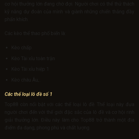
cơ hội thưởng lớn đang chờ đợi. Người chơi có thể thử thách
kỹ năng dự đoán của mình và giành những chiến thắng đầy
phấn khích.
Các kèo thể thao phổ biến là:
Kèo chấp
Kèo Tài xỉu toàn trận
Kèo Tài xỉu hiệp 1
Kèo châu Âu,..
Các thể loại lô đề số 1
Top88 còn nổi bật với các thể loại lô đề. Thể loại này đưa
người chơi đến với thế giới đặc sắc của lô đề và cơ hội rinh
giải thưởng lớn. Điều này làm cho Top88 trở thành một địa
điểm đa dạng, phong phú và chất lượng.