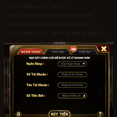
Bước 2: Nhấp vào nút “Rút tiền”.
Bước 3: Chọn phương thức rút tiền mong muốn.
Bước 4: Nhập thông tin rút tiền theo yêu cầu.
Bước 5: Nhấp vào nút “Rút tiền” để hoàn tất giao dịch.