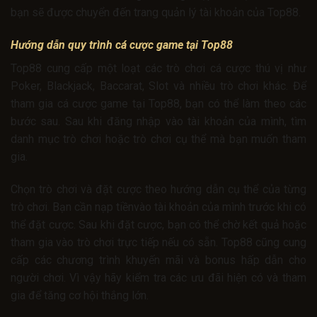
bạn sẽ được chuyển đến trang quản lý tài khoản của Top88.
Hướng dẫn quy trình cá cược game tại Top88
Top88 cung cấp một loạt các trò chơi cá cược thú vị như
Poker, Blackjack, Baccarat, Slot và nhiều trò chơi khác. Để
tham gia cá cược game tại Top88, bạn có thể làm theo các
bước sau. Sau khi đăng nhập vào tài khoản của mình, tìm
danh mục trò chơi hoặc trò chơi cụ thể mà bạn muốn tham
gia.
Chọn trò chơi và đặt cược theo hướng dẫn cụ thể của từng
trò chơi. Bạn cần nạp tiềnvào tài khoản của mình trước khi có
thể đặt cược. Sau khi đặt cược, bạn có thể chờ kết quả hoặc
tham gia vào trò chơi trực tiếp nếu có sẵn. Top88 cũng cung
cấp các chương trình khuyến mãi và bonus hấp dẫn cho
người chơi. Vì vậy hãy kiểm tra các ưu đãi hiện có và tham
gia để tăng cơ hội thắng lớn.