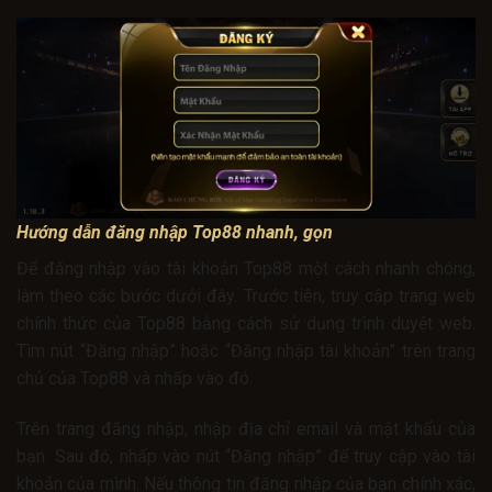
Hướng dẫn đăng nhập Top88 nhanh, gọn
Để đăng nhập vào tài khoản Top88 một cách nhanh chóng,
làm theo các bước dưới đây. Trước tiên, truy cập trang web
chính thức của Top88 bằng cách sử dụng trình duyệt web.
Tìm nút “Đăng nhập” hoặc “Đăng nhập tài khoản” trên trang
chủ của Top88 và nhấp vào đó.
Trên trang đăng nhập, nhập địa chỉ email và mật khẩu của
bạn. Sau đó, nhấp vào nút “Đăng nhập” để truy cập vào tài
khoản của mình. Nếu thông tin đăng nhập của bạn chính xác,