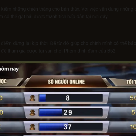
 kiếm những chiến thắng cho bản thân. Với việc vận dụng những c
 có thể gặt hái được thành tích hấp dẫn tại nơi đây.
 điểm dừng lại kịp thời. Để từ đó giúp cho chính mình có thể bảo
n để tham gia cược tại ván chơi Phỏm đình đám của B52.