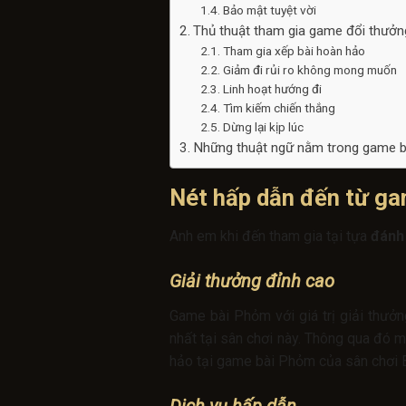
Bảo mật tuyệt vời
Thủ thuật tham gia game đổi thưở
Tham gia xếp bài hoàn hảo
Giảm đi rủi ro không mong muốn
Linh hoạt hướng đi
Tìm kiếm chiến thắng
Dừng lại kịp lúc
Những thuật ngữ nằm trong game 
Nét hấp dẫn đến từ g
Anh em khi đến tham gia tại tựa
đánh
Giải thưởng đỉnh cao
Game bài Phỏm với giá trị giải thưởn
nhất tại sân chơi này. Thông qua đó 
hảo tại game bài Phỏm của sân chơi 
Dịch vụ hấp dẫn