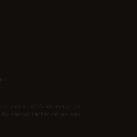
hất.
ười chơi có thể trải nghiệm tuyệt vời
i đây. Đảm bảo tiến hành thử sức hoàn