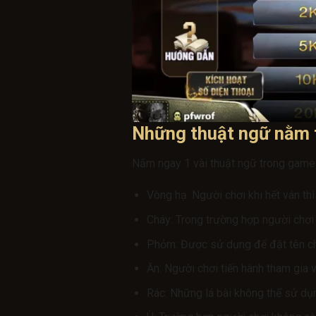
Những thuật ngữ nằm 
Nắm ngay 1 vài thuật ngữ trong gam
Vòng hạ: Người chơi khi hết ván t
Cháy: Trong trường hợp người chơi c
Phỏm: Được sử dụng để đặt tên ch
Ăn: Người chơi tiến hành tham gia 
Rác: Những lá bài không thể sử dụn