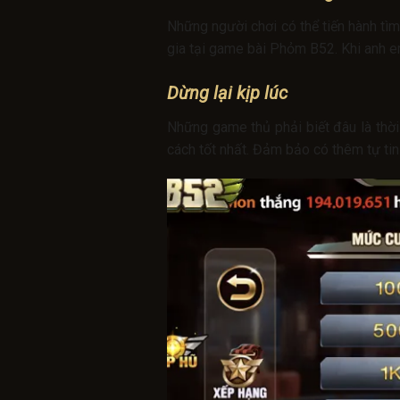
Những người chơi có thể tiến hành tìm
gia tại game bài Phỏm B52. Khi anh em
Dừng lại kịp lúc
Những game thủ phải biết đâu là thời
cách tốt nhất. Đảm bảo có thêm tự ti