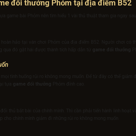
me đổi thưởng Phỏm tại địa điểm B52
tựa game bài Phỏm nên tìm hiểu 1 vài thủ thuật tham gia ngay sau
 hoàn hảo tại ván chơi Phỏm của địa điểm B52. Người chơi có th
 qua đó gặt hái được thành tích hấp dẫn từ
game đổi thưởng
P
uốn
c mọi tình huống rủi ro không mong muốn. Để từ đây có thể giảm
tại tựa
game đổi thưởng
Phỏm đỉnh cao.
ối thủ bắt bài của chính mình. Thì cần phải tiến hành linh hoạt 
úp cho chính mình giảm đi những rủi ro không mong muốn.