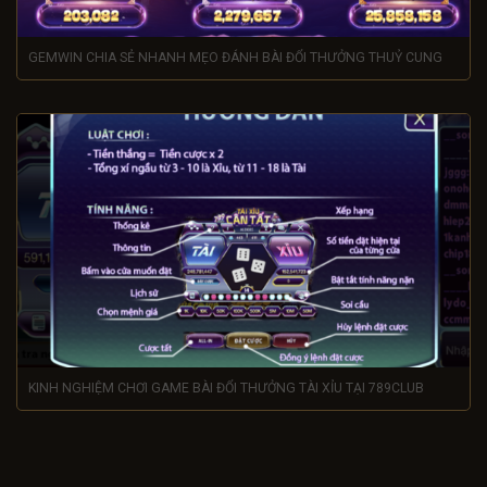
GEMWIN CHIA SẺ NHANH MẸO ĐÁNH BÀI ĐỔI THƯỞNG THUỶ CUNG
KINH NGHIỆM CHƠI GAME BÀI ĐỔI THƯỞNG TÀI XỈU TẠI 789CLUB