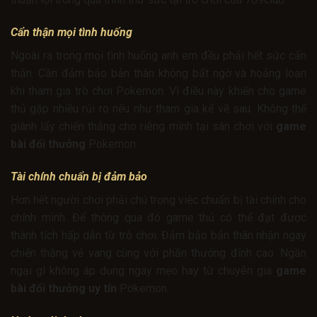
Cẩn thận mọi tình huống
Ngoài ra trong mọi tình huống anh em đều phải hết sức cẩn
thận. Cần đảm bảo bản thân không bất ngờ và hoảng loạn
khi tham gia trò chơi Pokemon. Vì điều này khiến cho game
thủ gặp nhiều rủi ro nếu như tham gia kể về sau. Không thể
giành lấy chiến thắng cho riêng mình tại sân chơi với
game
bài đổi thưởng
Pokemon.
Tài chính chuẩn bị đảm bảo
Hơn hết người chơi phải chú trọng việc chuẩn bị tài chính cho
chính mình. Để thông qua đó game thủ có thể đạt được
thành tích hấp dẫn từ trò chơi. Đảm bảo bản thân nhận ngay
chiến thắng vẻ vang cùng với phần thưởng đỉnh cao. Ngần
ngại gì không áp dụng ngay mẹo hay từ chuyên gia
game
bài đổi thưởng uy tín
Pokemon.