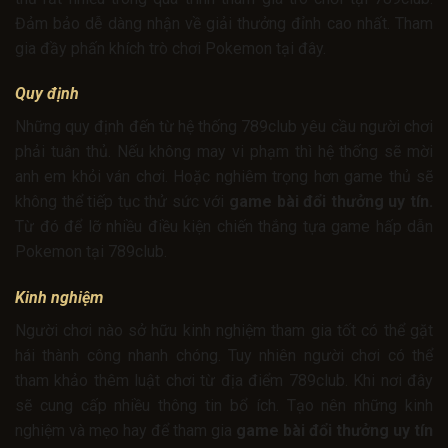
Đảm bảo dễ dàng nhận về giải thưởng đỉnh cao nhất. Tham
gia đầy phấn khích trò chơi Pokemon tại đây.
Quy định
Những quy định đến từ hệ thống 789club yêu cầu người chơi
phải tuân thủ. Nếu không may vi phạm thì hệ thống sẽ mời
anh em khỏi ván chơi. Hoặc nghiêm trọng hơn game thủ sẽ
không thể tiếp tục thử sức với
game bài đổi thưởng uy tín.
Từ đó để lỡ nhiều điều kiện chiến thắng tựa game hấp dẫn
Pokemon tại 789club.
Kinh nghiệm
Người chơi nào sở hữu kinh nghiệm tham gia tốt có thể gặt
hái thành công nhanh chóng. Tuy nhiên người chơi có thể
tham khảo thêm luật chơi từ địa điểm 789club. Khi nơi đây
sẽ cung cấp nhiều thông tin bổ ích. Tạo nên những kinh
nghiệm và mẹo hay để tham gia
game bài đổi thưởng uy tín