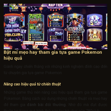
Bật mí mẹo hay tham gia tựa game Pokemon
hiệu quả
Giành ngay chiến thắng với những kinh nghiệm đỉnh cao đến
từ chuyên gia tựa game Pokemon.
Nâng cao hiệu quả từ chiến thuật
Những game thủ nên nâng cao hiệu quả tham gia tựa game
Pokemon. Bằng cách sử dụng những chiến thuật và mẹo hay
để tham gia
đánh bài đổi thưởng.
Nhờ đó mà đạt được
thuận lợi trong quá trình thử sức tại trò chơi của 789club.