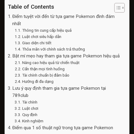
Table of Contents
Điểm tuyệt vời đến từ tựa game Pokemon đình đám
nhất
Thông tin cung cấp hiệu quả
Luật chơi siêu hấp dẫn
Giao diện chi tiết
Thỏa mãn với chính sách trả thưởng
Bật mí mẹo hay tham gia tựa game Pokemon hiệu quả
Nâng cao hiệu quả từ chiến thuật
Cẩn thận mọi tình huống
Tài chính chuẩn bị đảm bảo
Hướng đi đa dạng
Lưu ý quy định tham gia tựa game Pokemon tại
789club
Tài chính
Luật chơi
Quy định
Kinh nghiệm
Điểm qua 1 số thuật ngữ trong tựa game Pokemon